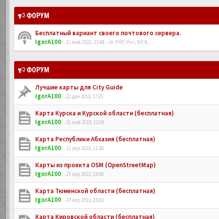
ФОРУМ
Бесплатный вариант своего почтового сервера.
IgorA100
- 21 май 2022, 23:48
- In:
PHP, Perl, WEB...
ФОРУМ
Лучшие карты для City Guide
IgorA100
- 22 дек 2010, 17:25
Карта Курска и Курской области (бесплатная)
IgorA100
- 31 май 2010, 12:09
Карта Республики Абхазия (бесплатная)
IgorA100
- 11 апр 2010, 11:36
Карты из проекта OSM (OpenStreetMap)
IgorA100
- 27 апр 2010, 23:06
Карта Тюменской области (бесплатная)
IgorA100
- 27 апр 2010, 23:02
Карта Кировской области (бесплатная)