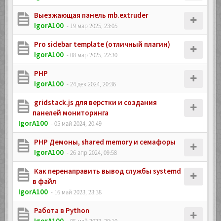
Выезжающая панель mb.extruder
IgorA100
- 19 мар 2025, 23:05
Pro sidebar template (отличный плагин)
IgorA100
- 08 мар 2025, 22:30
PHP
IgorA100
- 24 дек 2024, 20:36
gridstack.js для верстки и создания
панелей мониторинга
IgorA100
- 05 май 2024, 20:49
PHP Демоны, shared memory и семафоры
IgorA100
- 26 апр 2024, 09:58
Как перенаправить вывод службы systemd
в файл
IgorA100
- 16 май 2023, 23:38
Работа в Python
IgorA100