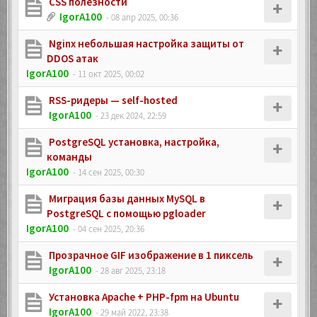
CSS полезности
IgorA100
- 08 апр 2025, 00:36
Nginx небольшая настройка защиты от
DDOS атак
IgorA100
- 11 окт 2025, 00:02
RSS-ридеры — self-hosted
IgorA100
- 23 дек 2024, 22:59
PostgreSQL установка, настройка,
команды
IgorA100
- 14 сен 2025, 00:30
Миграция базы данных MySQL в
PostgreSQL с помощью pgloader
IgorA100
- 04 сен 2025, 20:36
Прозрачное GIF изображение в 1 пиксель
IgorA100
- 28 авг 2025, 23:18
Установка Apache + PHP-fpm на Ubuntu
IgorA100
- 29 май 2022, 23:38