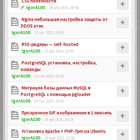
CSS полезности
IgorA100
- 08 апр 2025, 00:36
Nginx небольшая настройка защиты от
DDOS атак
IgorA100
- 11 окт 2025, 00:02
RSS-ридеры — self-hosted
IgorA100
- 23 дек 2024, 22:59
PostgreSQL установка, настройка,
команды
IgorA100
- 14 сен 2025, 00:30
Миграция базы данных MySQL в
PostgreSQL с помощью pgloader
IgorA100
- 04 сен 2025, 20:36
Прозрачное GIF изображение в 1 пиксель
IgorA100
- 28 авг 2025, 23:18
Установка Apache + PHP-fpm на Ubuntu
IgorA100
- 29 май 2022, 23:38