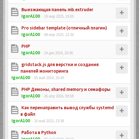
Выезжающая панель mb.extruder
IgorA100
- 19 мар 2025, 23:05
Pro sidebar template (отличный плагин)
IgorA100
- 08 мар 2025, 22:30
PHP
IgorA100
- 24 дек 2024, 20:36
gridstack.js для верстки и создания
панелей мониторинга
IgorA100
- 05 май 2024, 20:49
PHP Демоны, shared memory и семафоры
IgorA100
- 26 апр 2024, 09:58
Как перенаправить вывод службы systemd
в файл
IgorA100
- 16 май 2023, 23:38
Работа в Python
IgorA100