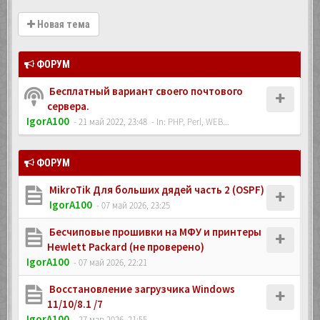
Новая тема
ФОРУМ
Бесплатный вариант своего почтового
сервера.
IgorA100
- 21 май 2022, 23:48
- In:
PHP, Perl, WEB...
ФОРУМ
MikroTik Для больших дядей часть 2 (OSPF)
IgorA100
- 07 май 2026, 23:25
Бесчиповые прошивки на МФУ и принтеры
Hewlett Packard (не проверено)
IgorA100
- 07 май 2026, 22:21
Восстановление загрузчика Windows
11/10/8.1 /7
IgorA100
- 27 мар 2026, 21:55