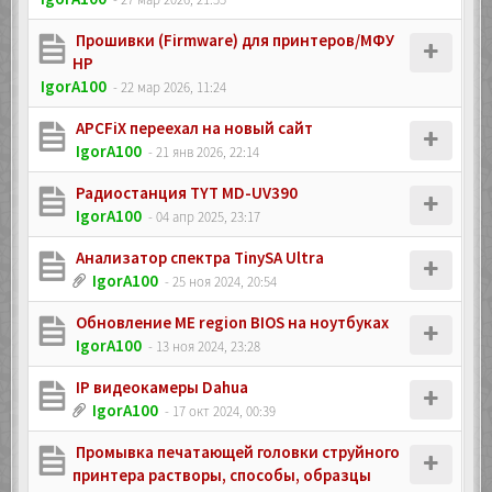
Прошивки (Firmware) для принтеров/МФУ
HP
IgorA100
- 22 мар 2026, 11:24
APCFiX переехал на новый сайт
IgorA100
- 21 янв 2026, 22:14
Радиостанция TYT MD-UV390
IgorA100
- 04 апр 2025, 23:17
Анализатор спектра TinySA Ultra
IgorA100
- 25 ноя 2024, 20:54
Обновление ME region BIOS на ноутбуках
IgorA100
- 13 ноя 2024, 23:28
IP видеокамеры Dahua
IgorA100
- 17 окт 2024, 00:39
Промывка печатающей головки струйного
принтера растворы, способы, образцы