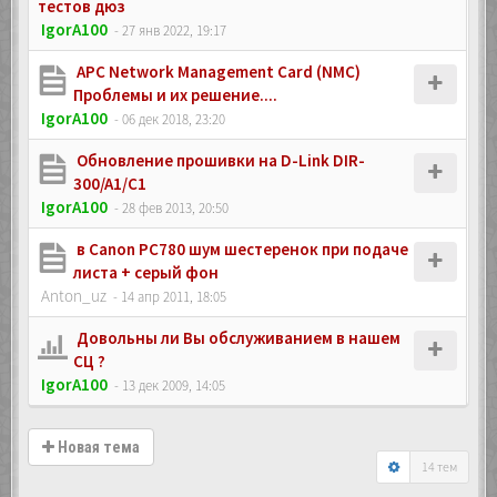
тестов дюз
IgorA100
- 27 янв 2022, 19:17
APC Network Management Card (NMC)
Проблемы и их решение....
IgorA100
- 06 дек 2018, 23:20
Обновление прошивки на D-Link DIR-
300/A1/C1
IgorA100
- 28 фев 2013, 20:50
в Canon PC780 шум шестеренок при подаче
листа + серый фон
Anton_uz
- 14 апр 2011, 18:05
Довольны ли Вы обслуживанием в нашем
СЦ ?
IgorA100
- 13 дек 2009, 14:05
Новая тема
14 тем