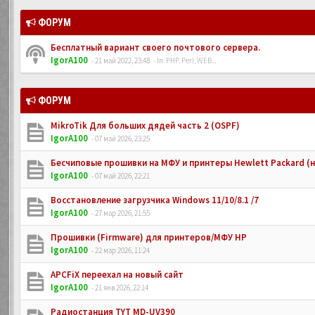
ФОРУМ
Бесплатный вариант своего почтового сервера.
IgorA100
- 21 май 2022, 23:48
- In:
PHP, Perl, WEB...
ФОРУМ
MikroTik Для больших дядей часть 2 (OSPF)
IgorA100
- 07 май 2026, 23:25
Бесчиповые прошивки на МФУ и принтеры Hewlett Packard (
IgorA100
- 07 май 2026, 22:21
Восстановление загрузчика Windows 11/10/8.1 /7
IgorA100
- 27 мар 2026, 21:55
Прошивки (Firmware) для принтеров/МФУ HP
IgorA100
- 22 мар 2026, 11:24
APCFiX переехал на новый сайт
IgorA100
- 21 янв 2026, 22:14
Радиостанция TYT MD-UV390