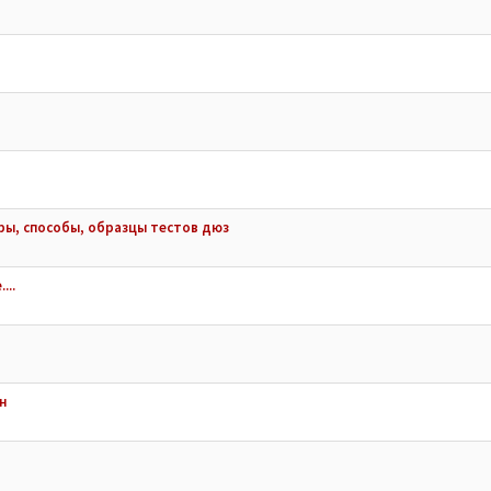
ы, способы, образцы тестов дюз
...
н