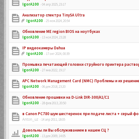
IgorA100
- 04 апр 2025, 23:17
Анализатор спектра TinySA Ultra
IgorA100
- 25 ноя 2024, 20:54
Обновление ME region BIOS на ноутбуках
IgorA100
- 13 ноя 2024, 23:28
IP видеокамеры Dahua
IgorA100
- 17 окт 2024, 00:39
Промывка печатающей головки струйного принтера раствор
IgorA100
- 27 янв 2022, 19:17
APC Network Management Card (NMC) Проблемы и их решение.
IgorA100
- 06 дек 2018, 23:20
Обновление прошивки на D-Link DIR-300/A1/C1
IgorA100
- 28 фев 2013, 20:50
в Canon PC780 шум шестеренок при подаче листа + серый фо
Anton_uz
- 14 апр 2011, 18:05
Довольны ли Вы обслуживанием в нашем СЦ ?
IgorA100
- 13 дек 2009, 14:05