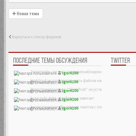
Новая тема
Вернуться к списку форумов
ПОСЛЕДНИЕ ТЕМЫ ОБСУЖДЕНИЯ
TWITTER
Zoneminder, система для видеонаблюдения
IgorA100
Nextcloud не отображает часть файлов находящихся на сервер
IgorA100
22 июл 2026, 17:38
Предупреждение что "Client Push" не установлен, ре...
IgorA100
13 июл 2026, 23:55
Если sudo dpkg --configure -a зависает
IgorA100
25 июн 2026, 22:47
Автоматическое обновление пакетов с помощью unattended-up
IgorA100
13 июн 2026, 14:58
13 июн 2026, 12:39