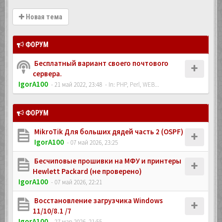
Новая тема
ФОРУМ
Бесплатный вариант своего почтового
сервера.
IgorA100
- 21 май 2022, 23:48
- In:
PHP, Perl, WEB...
ФОРУМ
MikroTik Для больших дядей часть 2 (OSPF)
IgorA100
- 07 май 2026, 23:25
Бесчиповые прошивки на МФУ и принтеры
Hewlett Packard (не проверено)
IgorA100
- 07 май 2026, 22:21
Восстановление загрузчика Windows
11/10/8.1 /7
IgorA100
- 27 мар 2026, 21:55