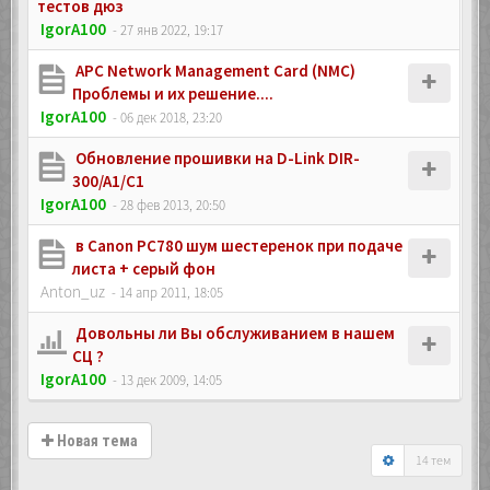
тестов дюз
IgorA100
- 27 янв 2022, 19:17
APC Network Management Card (NMC)
Проблемы и их решение....
IgorA100
- 06 дек 2018, 23:20
Обновление прошивки на D-Link DIR-
300/A1/C1
IgorA100
- 28 фев 2013, 20:50
в Canon PC780 шум шестеренок при подаче
листа + серый фон
Anton_uz
- 14 апр 2011, 18:05
Довольны ли Вы обслуживанием в нашем
СЦ ?
IgorA100
- 13 дек 2009, 14:05
Новая тема
14 тем