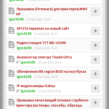
Прошивки (Firmware) для принтеров/МФУ
HP
IgorA100
- 22 мар 2026, 11:24
APCFiX переехал на новый сайт
IgorA100
- 21 янв 2026, 22:14
Радиостанция TYT MD-UV390
IgorA100
- 04 апр 2025, 23:17
Анализатор спектра TinySA Ultra
IgorA100
- 25 ноя 2024, 20:54
Обновление ME region BIOS на ноутбуках
IgorA100
- 13 ноя 2024, 23:28
IP видеокамеры Dahua
IgorA100
- 17 окт 2024, 00:39
Промывка печатающей головки струйного
принтера растворы, способы, образцы