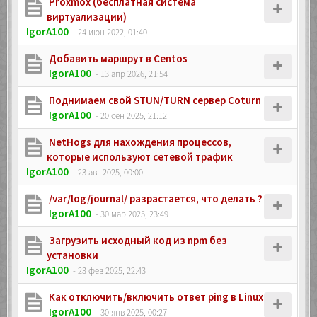
Proxmox (бесплатная система
виртуализации)
IgorA100
- 24 июн 2022, 01:40
Добавить маршрут в Centos
IgorA100
- 13 апр 2026, 21:54
Поднимаем свой STUN/TURN сервер Coturn
IgorA100
- 20 сен 2025, 21:12
NetHogs для нахождения процессов,
которые используют сетевой трафик
IgorA100
- 23 авг 2025, 00:00
/var/log/journal/ разрастается, что делать ?
IgorA100
- 30 мар 2025, 23:49
Загрузить исходный код из npm без
установки
IgorA100
- 23 фев 2025, 22:43
Как отключить/включить ответ ping в Linux
IgorA100
- 30 янв 2025, 00:27