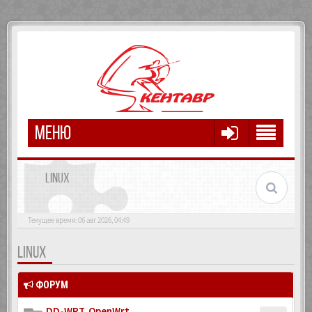
МЕНЮ
LINUX
Текущее время: 06 авг 2026, 04:49
LINUX
ФОРУМ
DD-WRT, OpenWrt