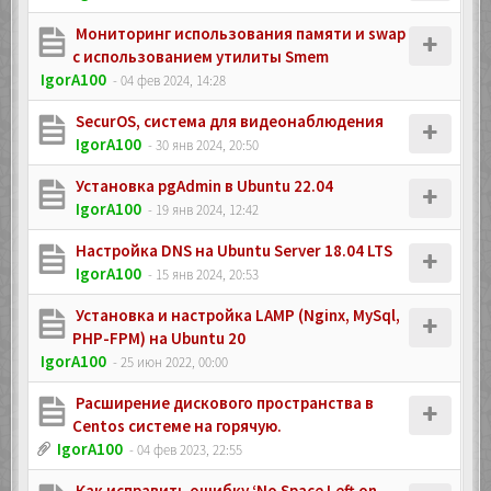
Мониторинг использования памяти и swap
с использованием утилиты Smem
IgorA100
- 04 фев 2024, 14:28
SecurOS, система для видеонаблюдения
IgorA100
- 30 янв 2024, 20:50
Установка pgAdmin в Ubuntu 22.04
IgorA100
- 19 янв 2024, 12:42
Настройка DNS на Ubuntu Server 18.04 LTS
IgorA100
- 15 янв 2024, 20:53
Установка и настройка LAMP (Nginx, MySql,
PHP-FPM) на Ubuntu 20
IgorA100
- 25 июн 2022, 00:00
Расширение дискового пространства в
Centos системе на горячую.
IgorA100
- 04 фев 2023, 22:55
Как исправить ошибку ‘No Space Left on