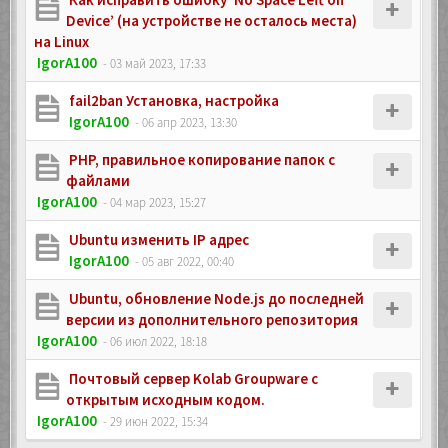
Device’ (на устройстве не осталось места)
на Linux
IgorA100
- 03 май 2023, 17:33
fail2ban Установка, настройка
IgorA100
- 06 апр 2023, 13:30
PHP, правильное копирование папок с
файлами
IgorA100
- 04 мар 2023, 15:27
Ubuntu изменить IP адрес
IgorA100
- 05 авг 2022, 00:40
Ubuntu, обновление Node.js до последней
версии из дополнительного репозитория
IgorA100
- 06 июл 2022, 18:18
Почтовый сервер Kolab Groupware с
открытым исходным кодом.
IgorA100
- 29 июн 2022, 15:34