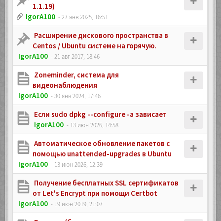
1.1.19)
IgorA100
- 27 янв 2025, 16:51
Расширение дискового пространства в
Centos / Ubuntu системе на горячую.
IgorA100
- 21 авг 2017, 18:46
Zoneminder, система для
видеонаблюдения
IgorA100
- 30 янв 2024, 17:46
Если sudo dpkg --configure -a зависает
IgorA100
- 13 июн 2026, 14:58
Автоматическое обновление пакетов с
помощью unattended-upgrades в Ubuntu
IgorA100
- 13 июн 2026, 12:39
Получение бесплатных SSL сертификатов
от Let's Encrypt при помощи Certbot
IgorA100
- 19 июн 2019, 21:07