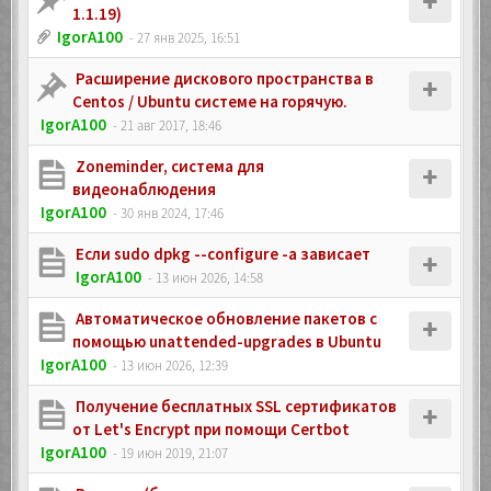
1.1.19)
IgorA100
- 27 янв 2025, 16:51
Расширение дискового пространства в
Centos / Ubuntu системе на горячую.
IgorA100
- 21 авг 2017, 18:46
Zoneminder, система для
видеонаблюдения
IgorA100
- 30 янв 2024, 17:46
Если sudo dpkg --configure -a зависает
IgorA100
- 13 июн 2026, 14:58
Автоматическое обновление пакетов с
помощью unattended-upgrades в Ubuntu
IgorA100
- 13 июн 2026, 12:39
Получение бесплатных SSL сертификатов
от Let's Encrypt при помощи Certbot
IgorA100
- 19 июн 2019, 21:07