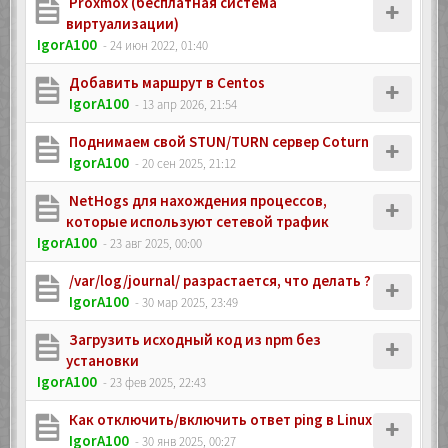
Proxmox (бесплатная система
виртуализации)
IgorA100
- 24 июн 2022, 01:40
Добавить маршрут в Centos
IgorA100
- 13 апр 2026, 21:54
Поднимаем свой STUN/TURN сервер Coturn
IgorA100
- 20 сен 2025, 21:12
NetHogs для нахождения процессов,
которые используют сетевой трафик
IgorA100
- 23 авг 2025, 00:00
/var/log/journal/ разрастается, что делать ?
IgorA100
- 30 мар 2025, 23:49
Загрузить исходный код из npm без
установки
IgorA100
- 23 фев 2025, 22:43
Как отключить/включить ответ ping в Linux
IgorA100
- 30 янв 2025, 00:27