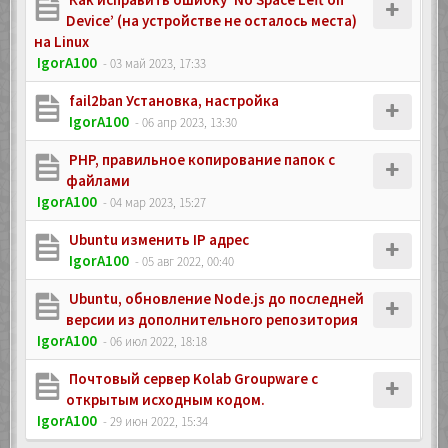
Device’ (на устройстве не осталось места)
на Linux
IgorA100
- 03 май 2023, 17:33
fail2ban Установка, настройка
IgorA100
- 06 апр 2023, 13:30
PHP, правильное копирование папок с
файлами
IgorA100
- 04 мар 2023, 15:27
Ubuntu изменить IP адрес
IgorA100
- 05 авг 2022, 00:40
Ubuntu, обновление Node.js до последней
версии из дополнительного репозитория
IgorA100
- 06 июл 2022, 18:18
Почтовый сервер Kolab Groupware с
открытым исходным кодом.
IgorA100
- 29 июн 2022, 15:34