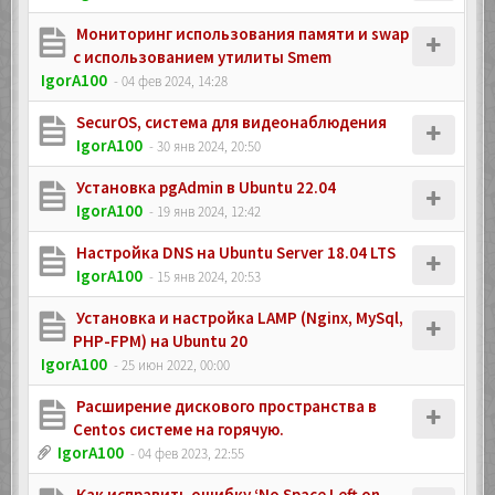
Мониторинг использования памяти и swap
с использованием утилиты Smem
IgorA100
- 04 фев 2024, 14:28
SecurOS, система для видеонаблюдения
IgorA100
- 30 янв 2024, 20:50
Установка pgAdmin в Ubuntu 22.04
IgorA100
- 19 янв 2024, 12:42
Настройка DNS на Ubuntu Server 18.04 LTS
IgorA100
- 15 янв 2024, 20:53
Установка и настройка LAMP (Nginx, MySql,
PHP-FPM) на Ubuntu 20
IgorA100
- 25 июн 2022, 00:00
Расширение дискового пространства в
Centos системе на горячую.
IgorA100
- 04 фев 2023, 22:55
Как исправить ошибку ‘No Space Left on