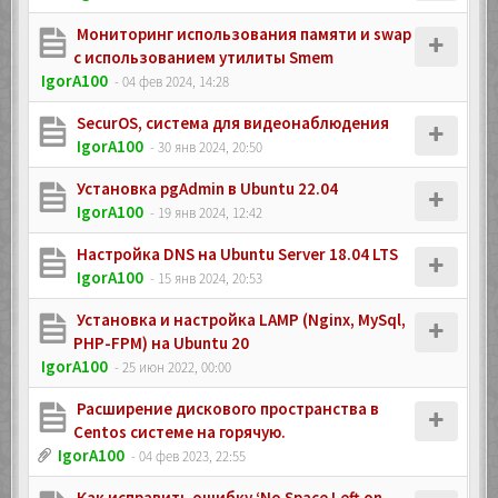
Мониторинг использования памяти и swap
с использованием утилиты Smem
IgorA100
- 04 фев 2024, 14:28
SecurOS, система для видеонаблюдения
IgorA100
- 30 янв 2024, 20:50
Установка pgAdmin в Ubuntu 22.04
IgorA100
- 19 янв 2024, 12:42
Настройка DNS на Ubuntu Server 18.04 LTS
IgorA100
- 15 янв 2024, 20:53
Установка и настройка LAMP (Nginx, MySql,
PHP-FPM) на Ubuntu 20
IgorA100
- 25 июн 2022, 00:00
Расширение дискового пространства в
Centos системе на горячую.
IgorA100
- 04 фев 2023, 22:55
Как исправить ошибку ‘No Space Left on