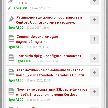
1.1.19)
IgorA100
- 27 янв 2025, 16:51
Расширение дискового пространства в
Centos / Ubuntu системе на горячую.
IgorA100
- 21 авг 2017, 18:46
Zoneminder, система для
видеонаблюдения
IgorA100
- 30 янв 2024, 17:46
Если sudo dpkg --configure -a зависает
IgorA100
- 13 июн 2026, 14:58
Автоматическое обновление пакетов с
помощью unattended-upgrades в Ubuntu
IgorA100
- 13 июн 2026, 12:39
Получение бесплатных SSL сертификатов
от Let's Encrypt при помощи Certbot
IgorA100
- 19 июн 2019, 21:07