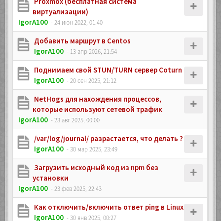
Proxmox (бесплатная система
виртуализации)
IgorA100
- 24 июн 2022, 01:40
Добавить маршрут в Centos
IgorA100
- 13 апр 2026, 21:54
Поднимаем свой STUN/TURN сервер Coturn
IgorA100
- 20 сен 2025, 21:12
NetHogs для нахождения процессов,
которые используют сетевой трафик
IgorA100
- 23 авг 2025, 00:00
/var/log/journal/ разрастается, что делать ?
IgorA100
- 30 мар 2025, 23:49
Загрузить исходный код из npm без
установки
IgorA100
- 23 фев 2025, 22:43
Как отключить/включить ответ ping в Linux
IgorA100
- 30 янв 2025, 00:27