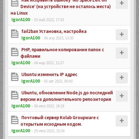
Device’ (на устройстве не осталось места)
на Linux
IgorA100
- 03 май 2023, 17:33
fail2ban Установка, настройка
IgorA100
- 06 апр 2023, 13:30
PHP, правильное копирование папок с
файлами
IgorA100
- 04 мар 2023, 15:27
Ubuntu изменить IP адрес
IgorA100
- 05 авг 2022, 00:40
Ubuntu, обновление Node.js до последней
версии из дополнительного репозитория
IgorA100
- 06 июл 2022, 18:18
Почтовый сервер Kolab Groupware с
открытым исходным кодом.
IgorA100
- 29 июн 2022, 15:34