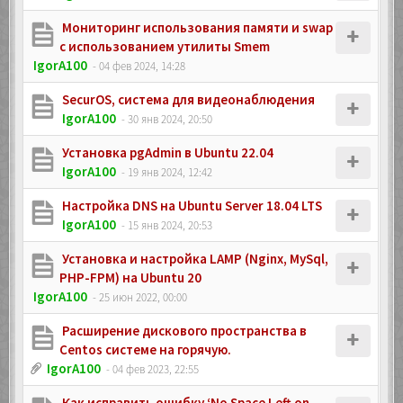
Мониторинг использования памяти и swap
с использованием утилиты Smem
IgorA100
- 04 фев 2024, 14:28
SecurOS, система для видеонаблюдения
IgorA100
- 30 янв 2024, 20:50
Установка pgAdmin в Ubuntu 22.04
IgorA100
- 19 янв 2024, 12:42
Настройка DNS на Ubuntu Server 18.04 LTS
IgorA100
- 15 янв 2024, 20:53
Установка и настройка LAMP (Nginx, MySql,
PHP-FPM) на Ubuntu 20
IgorA100
- 25 июн 2022, 00:00
Расширение дискового пространства в
Centos системе на горячую.
IgorA100
- 04 фев 2023, 22:55
Как исправить ошибку ‘No Space Left on