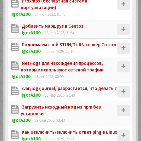
Proxmox (бесплатная система
виртуализации)
IgorA100
- 24 июн 2022, 01:40
Добавить маршрут в Centos
IgorA100
- 13 апр 2026, 21:54
Поднимаем свой STUN/TURN сервер Coturn
IgorA100
- 20 сен 2025, 21:12
NetHogs для нахождения процессов,
которые используют сетевой трафик
IgorA100
- 23 авг 2025, 00:00
/var/log/journal/ разрастается, что делать ?
IgorA100
- 30 мар 2025, 23:49
Загрузить исходный код из npm без
установки
IgorA100
- 23 фев 2025, 22:43
Как отключить/включить ответ ping в Linux
IgorA100
- 30 янв 2025, 00:27