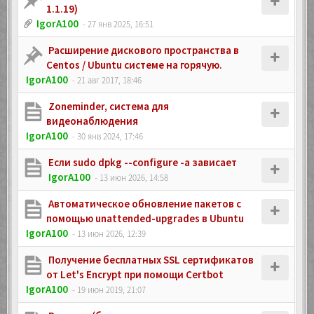
1.1.19)
IgorA100
- 27 янв 2025, 16:51
Расширение дискового пространства в
Centos / Ubuntu системе на горячую.
IgorA100
- 21 авг 2017, 18:46
Zoneminder, система для
видеонаблюдения
IgorA100
- 30 янв 2024, 17:46
Если sudo dpkg --configure -a зависает
IgorA100
- 13 июн 2026, 14:58
Автоматическое обновление пакетов с
помощью unattended-upgrades в Ubuntu
IgorA100
- 13 июн 2026, 12:39
Получение бесплатных SSL сертификатов
от Let's Encrypt при помощи Certbot
IgorA100
- 19 июн 2019, 21:07