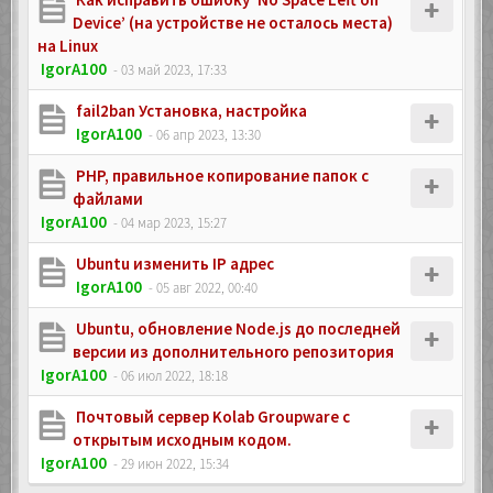
Device’ (на устройстве не осталось места)
на Linux
IgorA100
- 03 май 2023, 17:33
fail2ban Установка, настройка
IgorA100
- 06 апр 2023, 13:30
PHP, правильное копирование папок с
файлами
IgorA100
- 04 мар 2023, 15:27
Ubuntu изменить IP адрес
IgorA100
- 05 авг 2022, 00:40
Ubuntu, обновление Node.js до последней
версии из дополнительного репозитория
IgorA100
- 06 июл 2022, 18:18
Почтовый сервер Kolab Groupware с
открытым исходным кодом.
IgorA100
- 29 июн 2022, 15:34