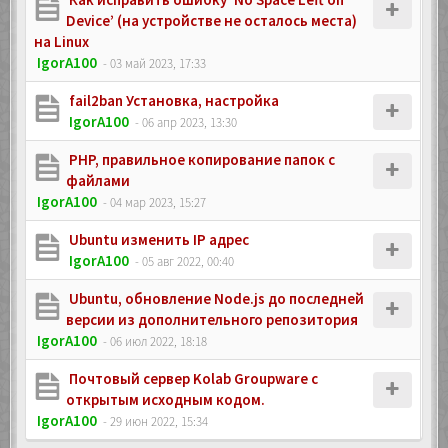
Device’ (на устройстве не осталось места)
на Linux
IgorA100
- 03 май 2023, 17:33
fail2ban Установка, настройка
IgorA100
- 06 апр 2023, 13:30
PHP, правильное копирование папок с
файлами
IgorA100
- 04 мар 2023, 15:27
Ubuntu изменить IP адрес
IgorA100
- 05 авг 2022, 00:40
Ubuntu, обновление Node.js до последней
версии из дополнительного репозитория
IgorA100
- 06 июл 2022, 18:18
Почтовый сервер Kolab Groupware с
открытым исходным кодом.
IgorA100
- 29 июн 2022, 15:34