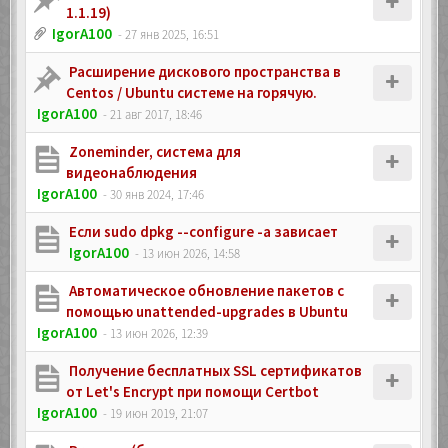
1.1.19)
IgorA100
- 27 янв 2025, 16:51
Расширение дискового пространства в
Centos / Ubuntu системе на горячую.
IgorA100
- 21 авг 2017, 18:46
Zoneminder, система для
видеонаблюдения
IgorA100
- 30 янв 2024, 17:46
Если sudo dpkg --configure -a зависает
IgorA100
- 13 июн 2026, 14:58
Автоматическое обновление пакетов с
помощью unattended-upgrades в Ubuntu
IgorA100
- 13 июн 2026, 12:39
Получение бесплатных SSL сертификатов
от Let's Encrypt при помощи Certbot
IgorA100
- 19 июн 2019, 21:07