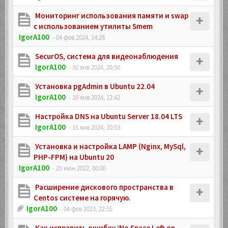
Мониторинг использования памяти и swap
с использованием утилиты Smem
IgorA100
- 04 фев 2024, 14:28
SecurOS, система для видеонаблюдения
IgorA100
- 30 янв 2024, 20:50
Установка pgAdmin в Ubuntu 22.04
IgorA100
- 19 янв 2024, 12:42
Настройка DNS на Ubuntu Server 18.04 LTS
IgorA100
- 15 янв 2024, 20:53
Установка и настройка LAMP (Nginx, MySql,
PHP-FPM) на Ubuntu 20
IgorA100
- 25 июн 2022, 00:00
Расширение дискового пространства в
Centos системе на горячую.
IgorA100
- 04 фев 2023, 22:55
Как исправить ошибку ‘No Space Left on