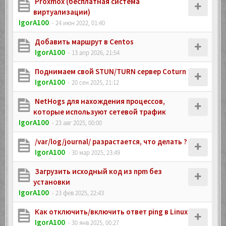
Proxmox (бесплатная система
виртуализации)
IgorA100
- 24 июн 2022, 01:40
Добавить маршрут в Centos
IgorA100
- 13 апр 2026, 21:54
Поднимаем свой STUN/TURN сервер Coturn
IgorA100
- 20 сен 2025, 21:12
NetHogs для нахождения процессов,
которые используют сетевой трафик
IgorA100
- 23 авг 2025, 00:00
/var/log/journal/ разрастается, что делать ?
IgorA100
- 30 мар 2025, 23:49
Загрузить исходный код из npm без
установки
IgorA100
- 23 фев 2025, 22:43
Как отключить/включить ответ ping в Linux
IgorA100
- 30 янв 2025, 00:27