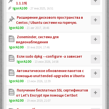
1.1.19)
IgorA100
- 27 янв 2025, 16:51
Расширение дискового пространства в
Centos / Ubuntu системе на горячую.
IgorA100
- 21 авг 2017, 18:46
Zoneminder, система для
видеонаблюдения
IgorA100
- 30 янв 2024, 17:46
Если sudo dpkg --configure -a зависает
IgorA100
- 13 июн 2026, 14:58
Автоматическое обновление пакетов с
помощью unattended-upgrades в Ubuntu
IgorA100
- 13 июн 2026, 12:39
Получение бесплатных SSL сертификатов
от Let's Encrypt при помощи Certbot
IgorA100
- 19 июн 2019, 21:07