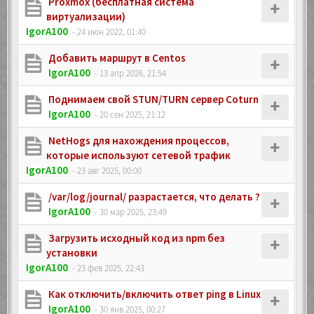
Proxmox (бесплатная система
виртуализации)
IgorA100
- 24 июн 2022, 01:40
Добавить маршрут в Centos
IgorA100
- 13 апр 2026, 21:54
Поднимаем свой STUN/TURN сервер Coturn
IgorA100
- 20 сен 2025, 21:12
NetHogs для нахождения процессов,
которые используют сетевой трафик
IgorA100
- 23 авг 2025, 00:00
/var/log/journal/ разрастается, что делать ?
IgorA100
- 30 мар 2025, 23:49
Загрузить исходный код из npm без
установки
IgorA100
- 23 фев 2025, 22:43
Как отключить/включить ответ ping в Linux
IgorA100
- 30 янв 2025, 00:27