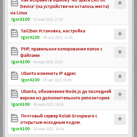
Device’ (на устройстве не осталось места)
на Linux
IgorA100
- 03 май 2023, 17:33
fail2ban Установка, настройка
IgorA100
- 06 апр 2023, 13:30
PHP, правильное копирование папок с
файлами
IgorA100
- 04 мар 2023, 15:27
Ubuntu изменить IP адрес
IgorA100
- 05 авг 2022, 00:40
Ubuntu, обновление Node.js до последней
версии из дополнительного репозитория
IgorA100
- 06 июл 2022, 18:18
Почтовый сервер Kolab Groupware с
открытым исходным кодом.
IgorA100
- 29 июн 2022, 15:34