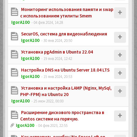
Мониторинг использования памяти и swap
с использованием утилиты Smem
IgorA100
- 04 фев 2024, 14:28
SecurOS, система для видеонаблюдения
IgorA100
- 30 янв 2024, 20:50
Установка pgAdmin в Ubuntu 22.04
IgorA100
- 19 янв 2024, 12:42
Настройка DNS на Ubuntu Server 18.04 LTS
IgorA100
- 15 янв 2024, 20:53
Установка и настройка LAMP (Nginx, MySql,
PHP-FPM) на Ubuntu 20
IgorA100
- 25 июн 2022, 00:00
Расширение дискового пространства в
Centos системе на горячую.
IgorA100
- 04 фев 2023, 22:55
Как исправить ошибку ‘No Space Left on