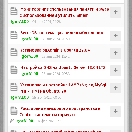
Мониторинг использования памяти и swap
с использованием утилиты Smem
IgorA100
- 04 фев 2024, 14:28
SecurOS, система для видеонаблюдения
IgorA100
- 30 янв 2024, 20:50
Установка pgAdmin в Ubuntu 22.04
IgorA100
- 19 янв 2024, 12:42
Настройка DNS на Ubuntu Server 18.04 LTS
IgorA100
- 15 янв 2024, 20:53
Установка и настройка LAMP (Nginx, MySql,
PHP-FPM) на Ubuntu 20
IgorA100
- 25 июн 2022, 00:00
Расширение дискового пространства в
Centos системе на горячую.
IgorA100
- 04 фев 2023, 22:55
Как исправить ошибку ‘No Space Left on