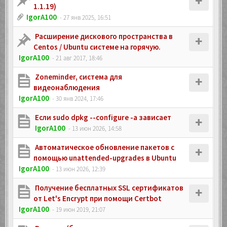
1.1.19)
IgorA100
- 27 янв 2025, 16:51
Расширение дискового пространства в
Centos / Ubuntu системе на горячую.
IgorA100
- 21 авг 2017, 18:46
Zoneminder, система для
видеонаблюдения
IgorA100
- 30 янв 2024, 17:46
Если sudo dpkg --configure -a зависает
IgorA100
- 13 июн 2026, 14:58
Автоматическое обновление пакетов с
помощью unattended-upgrades в Ubuntu
IgorA100
- 13 июн 2026, 12:39
Получение бесплатных SSL сертификатов
от Let's Encrypt при помощи Certbot
IgorA100
- 19 июн 2019, 21:07