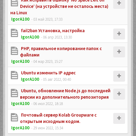
Device’ (на устройстве не осталось места)
на Linux
IgorA100
- 03 май 2023, 17:33
fail2ban Установка, настройка
IgorA100
- 06 апр 2023, 13:30
PHP, правильное копирование папок с
файлами
IgorA100
- 04 мар 2023, 15:27
Ubuntu изменить IP адрес
IgorA100
- 05 авг 2022, 00:40
Ubuntu, обновление Node.js до последней
версии из дополнительного репозитория
IgorA100
- 06 июл 2022, 18:18
Почтовый сервер Kolab Groupware с
открытым исходным кодом.
IgorA100
- 29 июн 2022, 15:34