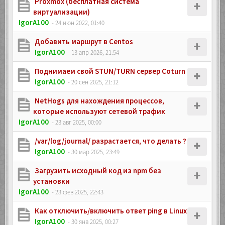
Proxmox (бесплатная система
виртуализации)
IgorA100
- 24 июн 2022, 01:40
Добавить маршрут в Centos
IgorA100
- 13 апр 2026, 21:54
Поднимаем свой STUN/TURN сервер Coturn
IgorA100
- 20 сен 2025, 21:12
NetHogs для нахождения процессов,
которые используют сетевой трафик
IgorA100
- 23 авг 2025, 00:00
/var/log/journal/ разрастается, что делать ?
IgorA100
- 30 мар 2025, 23:49
Загрузить исходный код из npm без
установки
IgorA100
- 23 фев 2025, 22:43
Как отключить/включить ответ ping в Linux
IgorA100
- 30 янв 2025, 00:27