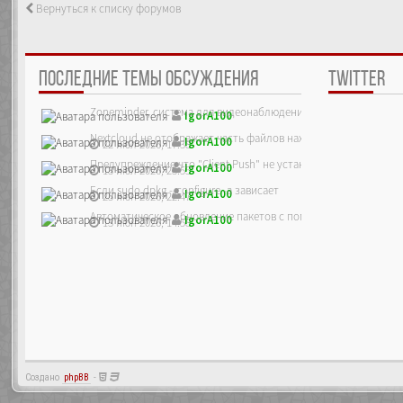
Вернуться к списку форумов
ПОСЛЕДНИЕ ТЕМЫ ОБСУЖДЕНИЯ
TWITTER
Zoneminder, система для видеонаблюдения
IgorA100
Nextcloud не отображает часть файлов находящихся на сервер
IgorA100
22 июл 2026, 17:38
Предупреждение что "Client Push" не установлен, ре...
IgorA100
13 июл 2026, 23:55
Если sudo dpkg --configure -a зависает
IgorA100
25 июн 2026, 22:47
Автоматическое обновление пакетов с помощью unattended-up
IgorA100
13 июн 2026, 14:58
13 июн 2026, 12:39
Создано
phpBB
-