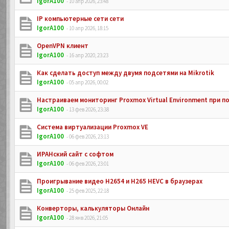
IgorA100
- 10 апр 2026, 23:48
IP компьютерные сети сети
IgorA100
- 10 апр 2026, 18:15
OpenVPN клиент
IgorA100
- 16 апр 2020, 23:23
Как сделать доступ между двумя подсетями на Mikrotik
IgorA100
- 05 апр 2026, 00:02
Настраиваем мониторинг Proxmox Virtual Environment при п
IgorA100
- 13 фев 2026, 23:38
Система виртуализации Proxmox VE
IgorA100
- 06 фев 2026, 23:13
ИРАНский сайт с софтом
IgorA100
- 06 фев 2026, 23:01
Проигрывание видео H2654 и H265 HEVC в браузерах
IgorA100
- 25 фев 2025, 22:18
Конверторы, калькуляторы Онлайн
IgorA100
- 28 янв 2026, 21:05