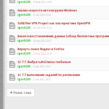
IgorA100
- 19 фев 2023, 19:39
Анализ скорости автозагрузки Windows
IgorA100
- 17 авг 2022, 15:44
SoftEther VPN Project как альтернатива OpenVPN
IgorA100
- 16 май 2022, 01:16
Бекап и восстановление данных (обзор бесплатных програм
IgorA100
- 18 апр 2022, 23:37
Вернуть поиск Яндекс в Firefox
IgorA100
- 15 мар 2022, 22:24
1C 7.7. ВыбратьИзСписка глобально
IgorA100
- 13 авг 2021, 23:17
1C 7.7 выполнение заданий по расписанию
IgorA100
- 13 авг 2021, 18:51
Новая тема