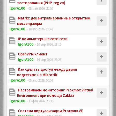
тестирования (PHP, reg ex)
IgorA100
- 08 май 2026, 21:56
Matrix: децентрализованные открытые
мессенджеры
IgorA100
- 10 апр 2026, 23:48
IP компьютерные сети сети
IgorA100
- 10 апр 2026, 18:15
OpenVPN клиент
IgorA100
- 16 апр 2020, 23:23
Как сделать доступ между двумя
подсетями на Mikrotik
IgorA100
- 05 апр 2026, 00:02
Настраиваем мониторинг Proxmox Virtual
Environment при помощи Zabbix
IgorA100
- 13 фев 2026, 23:38
Система виртуализации Proxmox VE