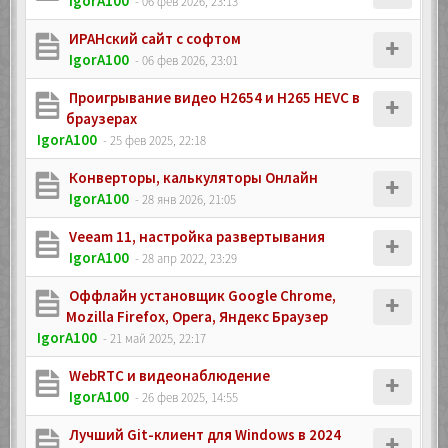
IgorA100
- 06 фев 2026, 23:13
ИРАНский сайт с софтом
IgorA100
- 06 фев 2026, 23:01
Проигрывание видео H2654 и H265 HEVC в
браузерах
IgorA100
- 25 фев 2025, 22:18
Конверторы, калькуляторы Онлайн
IgorA100
- 28 янв 2026, 21:05
Veeam 11, настройка развертывания
IgorA100
- 28 апр 2022, 23:29
Oффлайн установщик Google Chrome,
Mozilla Firefox, Opera, Яндекс Браузер
IgorA100
- 21 май 2025, 22:17
WebRTC и видеонаблюдение
IgorA100
- 26 фев 2025, 14:55
Лучший Git-клиент для Windows в 2024