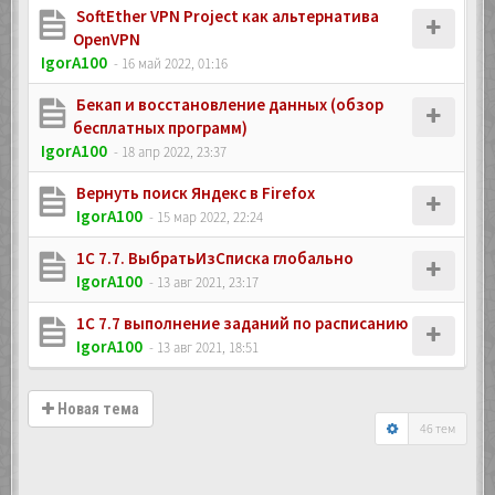
SoftEther VPN Project как альтернатива
OpenVPN
IgorA100
- 16 май 2022, 01:16
Бекап и восстановление данных (обзор
бесплатных программ)
IgorA100
- 18 апр 2022, 23:37
Вернуть поиск Яндекс в Firefox
IgorA100
- 15 мар 2022, 22:24
1C 7.7. ВыбратьИзСписка глобально
IgorA100
- 13 авг 2021, 23:17
1C 7.7 выполнение заданий по расписанию
IgorA100
- 13 авг 2021, 18:51
Новая тема
46 тем