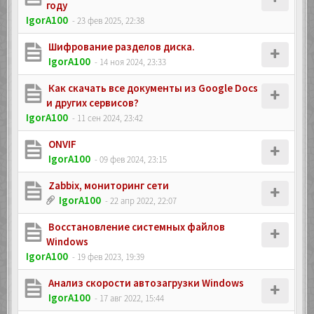
году
IgorA100
- 23 фев 2025, 22:38
Шифрование разделов диска.
IgorA100
- 14 ноя 2024, 23:33
Как скачать все документы из Google Docs
и других сервисов?
IgorA100
- 11 сен 2024, 23:42
ONVIF
IgorA100
- 09 фев 2024, 23:15
Zabbix, мониторинг сети
IgorA100
- 22 апр 2022, 22:07
Восстановление системных файлов
Windows
IgorA100
- 19 фев 2023, 19:39
Анализ скорости автозагрузки Windows
IgorA100
- 17 авг 2022, 15:44