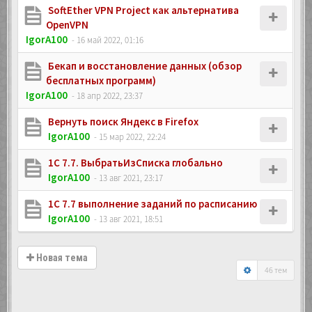
SoftEther VPN Project как альтернатива
OpenVPN
IgorA100
- 16 май 2022, 01:16
Бекап и восстановление данных (обзор
бесплатных программ)
IgorA100
- 18 апр 2022, 23:37
Вернуть поиск Яндекс в Firefox
IgorA100
- 15 мар 2022, 22:24
1C 7.7. ВыбратьИзСписка глобально
IgorA100
- 13 авг 2021, 23:17
1C 7.7 выполнение заданий по расписанию
IgorA100
- 13 авг 2021, 18:51
Новая тема
46 тем