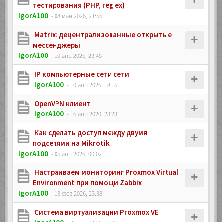
тестирования (PHP, reg ex)
IgorA100
- 08 май 2026, 21:56
Matrix: децентрализованные открытые
мессенджеры
IgorA100
- 10 апр 2026, 23:48
IP компьютерные сети сети
IgorA100
- 10 апр 2026, 18:15
OpenVPN клиент
IgorA100
- 16 апр 2020, 23:23
Как сделать доступ между двумя
подсетями на Mikrotik
IgorA100
- 05 апр 2026, 00:02
Настраиваем мониторинг Proxmox Virtual
Environment при помощи Zabbix
IgorA100
- 13 фев 2026, 23:38
Система виртуализации Proxmox VE