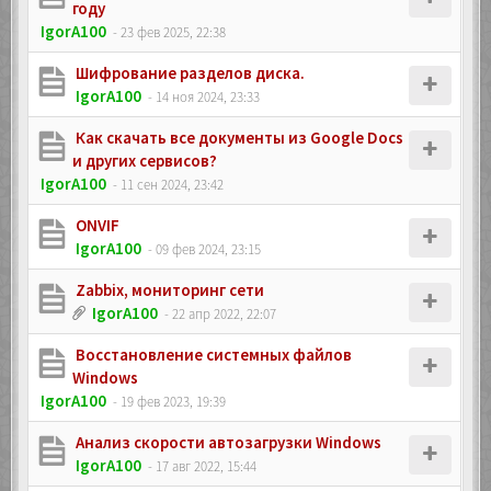
году
IgorA100
- 23 фев 2025, 22:38
Шифрование разделов диска.
IgorA100
- 14 ноя 2024, 23:33
Как скачать все документы из Google Docs
и других сервисов?
IgorA100
- 11 сен 2024, 23:42
ONVIF
IgorA100
- 09 фев 2024, 23:15
Zabbix, мониторинг сети
IgorA100
- 22 апр 2022, 22:07
Восстановление системных файлов
Windows
IgorA100
- 19 фев 2023, 19:39
Анализ скорости автозагрузки Windows
IgorA100
- 17 авг 2022, 15:44