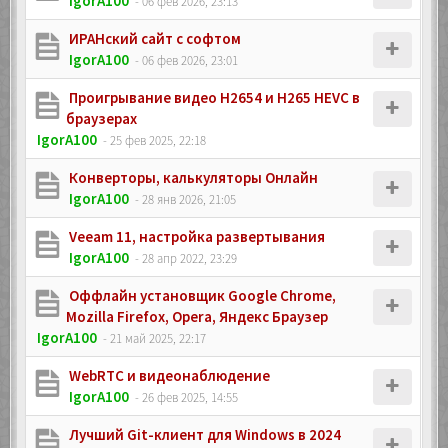
IgorA100
- 06 фев 2026, 23:13
ИРАНский сайт с софтом
IgorA100
- 06 фев 2026, 23:01
Проигрывание видео H2654 и H265 HEVC в
браузерах
IgorA100
- 25 фев 2025, 22:18
Конверторы, калькуляторы Онлайн
IgorA100
- 28 янв 2026, 21:05
Veeam 11, настройка развертывания
IgorA100
- 28 апр 2022, 23:29
Oффлайн установщик Google Chrome,
Mozilla Firefox, Opera, Яндекс Браузер
IgorA100
- 21 май 2025, 22:17
WebRTC и видеонаблюдение
IgorA100
- 26 фев 2025, 14:55
Лучший Git-клиент для Windows в 2024