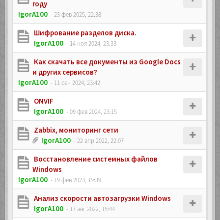
году
IgorA100
- 23 фев 2025, 22:38
Шифрование разделов диска.
IgorA100
- 14 ноя 2024, 23:33
Как скачать все документы из Google Docs
и других сервисов?
IgorA100
- 11 сен 2024, 23:42
ONVIF
IgorA100
- 09 фев 2024, 23:15
Zabbix, мониторинг сети
IgorA100
- 22 апр 2022, 22:07
Восстановление системных файлов
Windows
IgorA100
- 19 фев 2023, 19:39
Анализ скорости автозагрузки Windows
IgorA100
- 17 авг 2022, 15:44