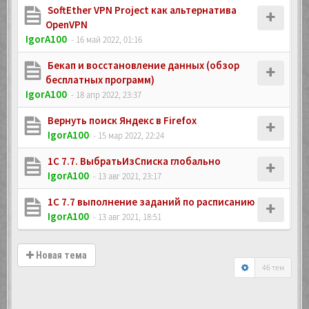
SoftEther VPN Project как альтернатива
OpenVPN
IgorA100
- 16 май 2022, 01:16
Бекап и восстановление данных (обзор
бесплатных программ)
IgorA100
- 18 апр 2022, 23:37
Вернуть поиск Яндекс в Firefox
IgorA100
- 15 мар 2022, 22:24
1C 7.7. ВыбратьИзСписка глобально
IgorA100
- 13 авг 2021, 23:17
1C 7.7 выполнение заданий по расписанию
IgorA100
- 13 авг 2021, 18:51
Новая тема
46 тем