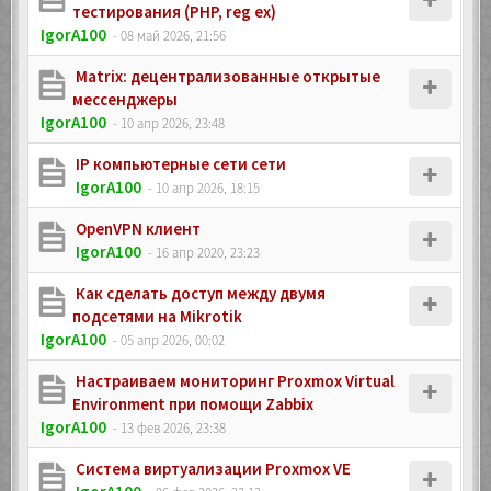
тестирования (PHP, reg ex)
IgorA100
- 08 май 2026, 21:56
Matrix: децентрализованные открытые
мессенджеры
IgorA100
- 10 апр 2026, 23:48
IP компьютерные сети сети
IgorA100
- 10 апр 2026, 18:15
OpenVPN клиент
IgorA100
- 16 апр 2020, 23:23
Как сделать доступ между двумя
подсетями на Mikrotik
IgorA100
- 05 апр 2026, 00:02
Настраиваем мониторинг Proxmox Virtual
Environment при помощи Zabbix
IgorA100
- 13 фев 2026, 23:38
Система виртуализации Proxmox VE