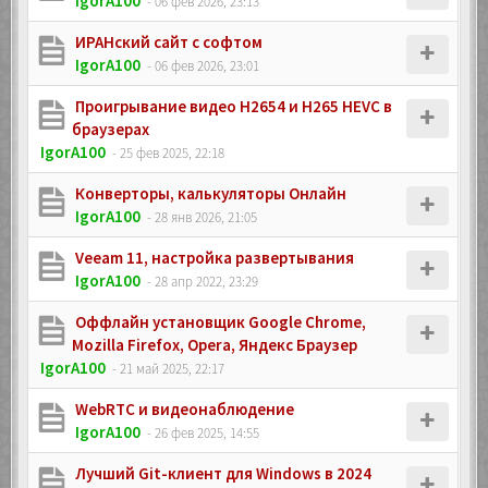
IgorA100
- 06 фев 2026, 23:13
ИРАНский сайт с софтом
IgorA100
- 06 фев 2026, 23:01
Проигрывание видео H2654 и H265 HEVC в
браузерах
IgorA100
- 25 фев 2025, 22:18
Конверторы, калькуляторы Онлайн
IgorA100
- 28 янв 2026, 21:05
Veeam 11, настройка развертывания
IgorA100
- 28 апр 2022, 23:29
Oффлайн установщик Google Chrome,
Mozilla Firefox, Opera, Яндекс Браузер
IgorA100
- 21 май 2025, 22:17
WebRTC и видеонаблюдение
IgorA100
- 26 фев 2025, 14:55
Лучший Git-клиент для Windows в 2024