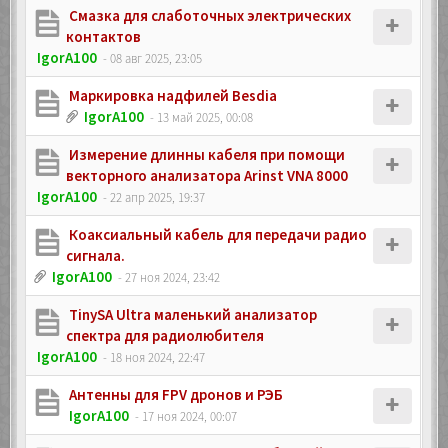
Смазка для слаботочных электрических
контактов
IgorA100
- 08 авг 2025, 23:05
Маркировка надфилей Besdia
IgorA100
- 13 май 2025, 00:08
Измерение длинны кабеля при помощи
векторного анализатора Arinst VNA 8000
IgorA100
- 22 апр 2025, 19:37
Коаксиальный кабель для передачи радио
сигнала.
IgorA100
- 27 ноя 2024, 23:42
TinySA Ultra маленький анализатор
спектра для радиолюбителя
IgorA100
- 18 ноя 2024, 22:47
Антенны для FPV дронов и РЭБ
IgorA100
- 17 ноя 2024, 00:07