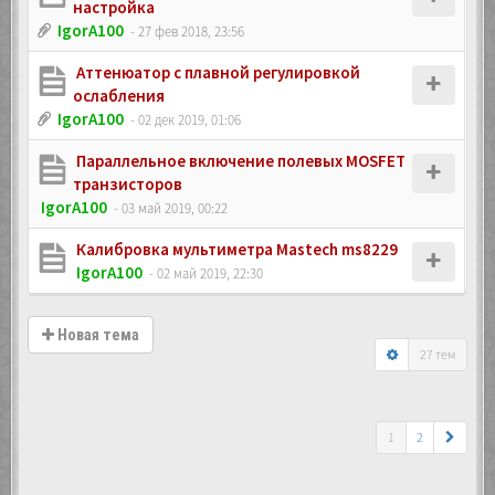
настройка
IgorA100
- 27 фев 2018, 23:56
Аттенюатор с плавной регулировкой
ослабления
IgorA100
- 02 дек 2019, 01:06
Параллельное включение полевых MOSFET
транзисторов
IgorA100
- 03 май 2019, 00:22
Калибровка мультиметра Mastech ms8229
IgorA100
- 02 май 2019, 22:30
Новая тема
27 тем
1
2