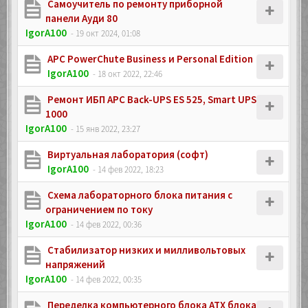
Самоучитель по ремонту приборной
панели Ауди 80
IgorA100
- 19 окт 2024, 01:08
APC PowerChute Business и Personal Edition
IgorA100
- 18 окт 2022, 22:46
Ремонт ИБП APC Back-UPS ES 525, Smart UPS
1000
IgorA100
- 15 янв 2022, 23:27
Виртуальная лаборатория (софт)
IgorA100
- 14 фев 2022, 18:23
Схема лабораторного блока питания с
ограничением по току
IgorA100
- 14 фев 2022, 00:36
Стабилизатор низких и милливольтовых
напряжений
IgorA100
- 14 фев 2022, 00:35
Переделка компьютерного блока ATX блока