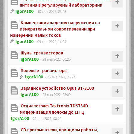
питания в регулируемый лабораторник
IgorA100
- 10 фев 2022, 23:48
Компенсация падения напряжения на
измерительном сопротивлении при
измерении малых токов
IgorA100
- 09 фев 2022, 14:04
Шумы транзисторов
IgorA100
- 28 янв 2022, 00:20
Полевые транзисторы
IgorA100
- 26 янв 2022, 23:22
Зарядное устройство Opus BT-3100
IgorA100
- 23 янв 2022, 23:09
Осциллограф Tektronix TDS754D,
модернизация полосы до 1ГГц
IgorA100
- 21 ноя 2021, 00:20
CD пригрыватели, принципы работы,