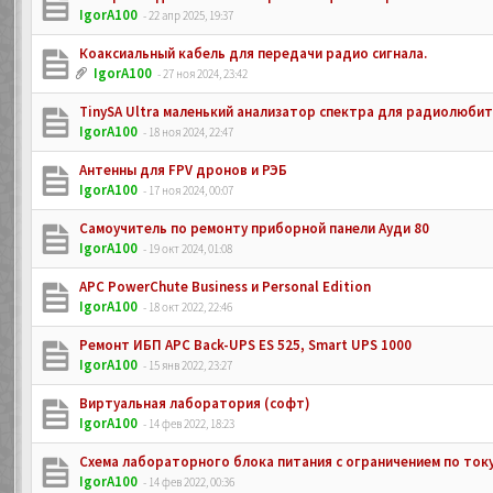
IgorA100
- 22 апр 2025, 19:37
Коаксиальный кабель для передачи радио сигнала.
IgorA100
- 27 ноя 2024, 23:42
TinySA Ultra маленький анализатор спектра для радиолюби
IgorA100
- 18 ноя 2024, 22:47
Антенны для FPV дронов и РЭБ
IgorA100
- 17 ноя 2024, 00:07
Самоучитель по ремонту приборной панели Ауди 80
IgorA100
- 19 окт 2024, 01:08
APC PowerChute Business и Personal Edition
IgorA100
- 18 окт 2022, 22:46
Ремонт ИБП APC Back-UPS ES 525, Smart UPS 1000
IgorA100
- 15 янв 2022, 23:27
Виртуальная лаборатория (софт)
IgorA100
- 14 фев 2022, 18:23
Схема лабораторного блока питания с ограничением по ток
IgorA100
- 14 фев 2022, 00:36