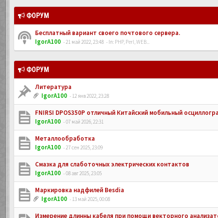
ФОРУМ
Бесплатный вариант своего почтового сервера.
IgorA100
- 21 май 2022, 23:48
- In:
PHP, Perl, WEB...
ФОРУМ
Литература
IgorA100
- 12 янв 2022, 23:28
FNIRSI DPOS350P отличный Китайский мобильный осциллогр
IgorA100
- 07 май 2026, 22:31
Металлообработка
IgorA100
- 27 сен 2025, 23:09
Смазка для слаботочных электрических контактов
IgorA100
- 08 авг 2025, 23:05
Маркировка надфилей Besdia
IgorA100
- 13 май 2025, 00:08
Измерение длинны кабеля при помощи векторного анализато