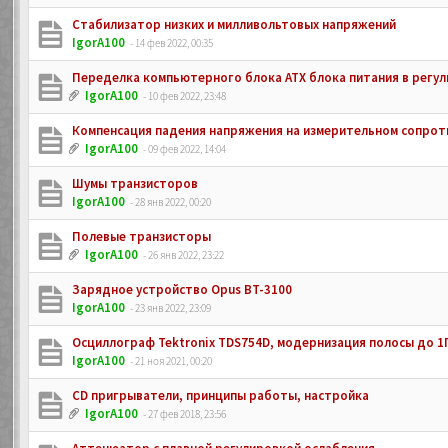
Стабилизатор низких и милливольтовых напряжений
IgorA100
- 14 фев 2022, 00:35
Переделка компьютерного блока ATX блока питания в регу
IgorA100
- 10 фев 2022, 23:48
Компенсация падения напряжения на измерительном сопрот
IgorA100
- 09 фев 2022, 14:04
Шумы транзисторов
IgorA100
- 28 янв 2022, 00:20
Полевые транзисторы
IgorA100
- 26 янв 2022, 23:22
Зарядное устройство Opus BT-3100
IgorA100
- 23 янв 2022, 23:09
Осциллограф Tektronix TDS754D, модернизация полосы до 1
IgorA100
- 21 ноя 2021, 00:20
CD пригрыватели, принципы работы, настройка
IgorA100
- 27 фев 2018, 23:56