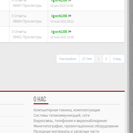
0 Ответы
IgorA100
36947 Просмотры
02 дек 2019, 01:06
0 Ответы
IgorA100
38064 Просмотры
03 май 2019, 00:22
0 Ответы
IgorA100
39401 Просмотры
02 май 2019, 22:30
Настройки
27 тем
1
2
След.
О НАС
Компьютерная техника, комплектующие
Системы телекоммуникаций, сети
Видеосвязь, телефония и видеонаблюдение
Минитипографии, презентационное оборудование
Расходные материалы и запасные части