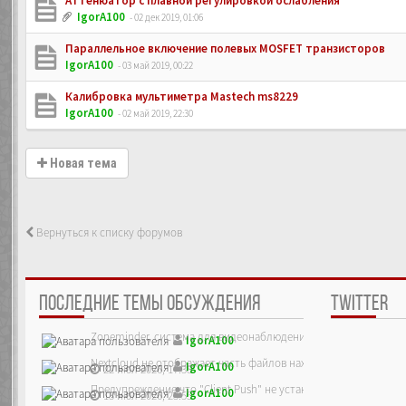
Аттенюатор с плавной регулировкой ослабления
IgorA100
- 02 дек 2019, 01:06
Параллельное включение полевых MOSFET транзисторов
IgorA100
- 03 май 2019, 00:22
Калибровка мультиметра Mastech ms8229
IgorA100
- 02 май 2019, 22:30
Новая тема
Вернуться к списку форумов
ПОСЛЕДНИЕ ТЕМЫ ОБСУЖДЕНИЯ
TWITTER
Zoneminder, система для видеонаблюдения
IgorA100
Nextcloud не отображает часть файлов находящихся на сервер
IgorA100
22 июл 2026, 17:38
Предупреждение что "Client Push" не установлен, ре...
IgorA100
13 июл 2026, 23:55