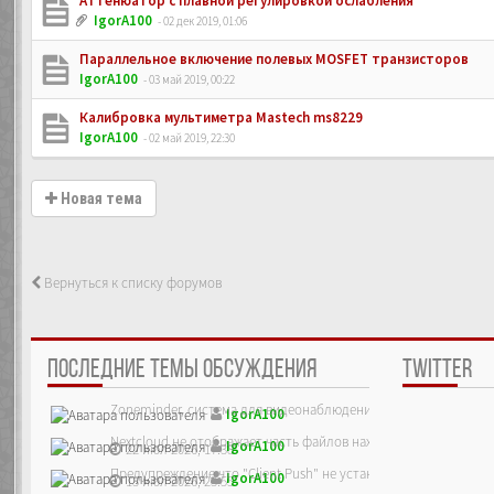
Аттенюатор с плавной регулировкой ослабления
IgorA100
- 02 дек 2019, 01:06
Параллельное включение полевых MOSFET транзисторов
IgorA100
- 03 май 2019, 00:22
Калибровка мультиметра Mastech ms8229
IgorA100
- 02 май 2019, 22:30
Новая тема
Вернуться к списку форумов
ПОСЛЕДНИЕ ТЕМЫ ОБСУЖДЕНИЯ
TWITTER
Zoneminder, система для видеонаблюдения
IgorA100
Nextcloud не отображает часть файлов находящихся на сервер
IgorA100
22 июл 2026, 17:38
Предупреждение что "Client Push" не установлен, ре...
IgorA100
13 июл 2026, 23:55