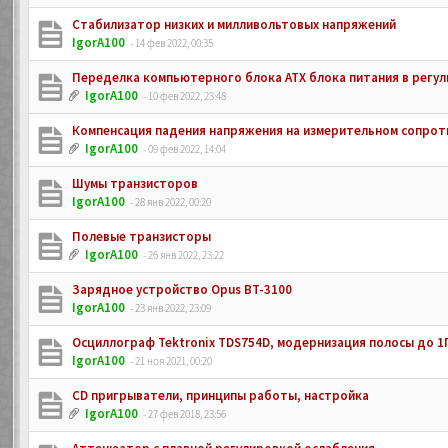
Стабилизатор низких и милливольтовых напряжений
IgorA100
- 14 фев 2022, 00:35
Переделка компьютерного блока ATX блока питания в регу
IgorA100
- 10 фев 2022, 23:48
Компенсация падения напряжения на измерительном сопрот
IgorA100
- 09 фев 2022, 14:04
Шумы транзисторов
IgorA100
- 28 янв 2022, 00:20
Полевые транзисторы
IgorA100
- 26 янв 2022, 23:22
Зарядное устройство Opus BT-3100
IgorA100
- 23 янв 2022, 23:09
Осциллограф Tektronix TDS754D, модернизация полосы до 1
IgorA100
- 21 ноя 2021, 00:20
CD пригрыватели, принципы работы, настройка
IgorA100
- 27 фев 2018, 23:56