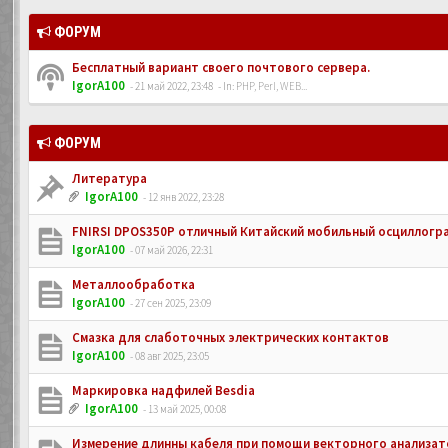
ФОРУМ
Бесплатный вариант своего почтового сервера.
IgorA100
- 21 май 2022, 23:48
- In:
PHP, Perl, WEB...
ФОРУМ
Литература
IgorA100
- 12 янв 2022, 23:28
FNIRSI DPOS350P отличный Китайский мобильный осциллогр
IgorA100
- 07 май 2026, 22:31
Металлообработка
IgorA100
- 27 сен 2025, 23:09
Смазка для слаботочных электрических контактов
IgorA100
- 08 авг 2025, 23:05
Маркировка надфилей Besdia
IgorA100
- 13 май 2025, 00:08
Измерение длинны кабеля при помощи векторного анализато