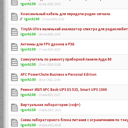
IgorA100
- 22 апр 2025, 19:37
Коаксиальный кабель для передачи радио сигнала.
IgorA100
- 27 ноя 2024, 23:42
TinySA Ultra маленький анализатор спектра для радиолюби
IgorA100
- 18 ноя 2024, 22:47
Антенны для FPV дронов и РЭБ
IgorA100
- 17 ноя 2024, 00:07
Самоучитель по ремонту приборной панели Ауди 80
IgorA100
- 19 окт 2024, 01:08
APC PowerChute Business и Personal Edition
IgorA100
- 18 окт 2022, 22:46
Ремонт ИБП APC Back-UPS ES 525, Smart UPS 1000
IgorA100
- 15 янв 2022, 23:27
Виртуальная лаборатория (софт)
IgorA100
- 14 фев 2022, 18:23
Схема лабораторного блока питания с ограничением по ток
IgorA100
- 14 фев 2022, 00:36