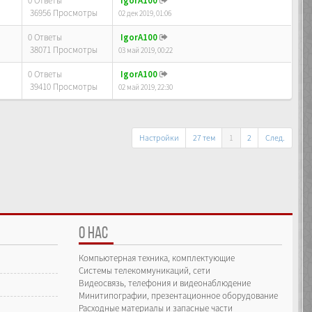
0 Ответы
IgorA100
36956 Просмотры
02 дек 2019, 01:06
0 Ответы
IgorA100
38071 Просмотры
03 май 2019, 00:22
0 Ответы
IgorA100
39410 Просмотры
02 май 2019, 22:30
Настройки
27 тем
1
2
След.
О НАС
Компьютерная техника, комплектующие
Системы телекоммуникаций, сети
Видеосвязь, телефония и видеонаблюдение
Минитипографии, презентационное оборудование
Расходные материалы и запасные части