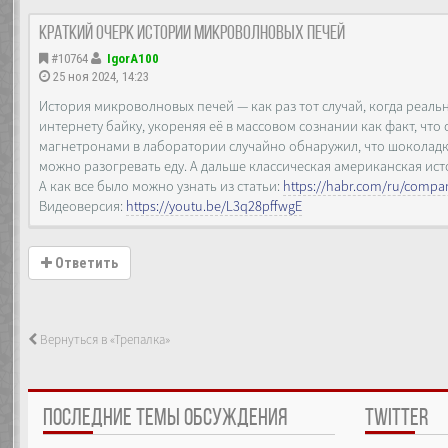
Краткий очерк истории микроволновых печей
#10764
IgorA100
25 ноя 2024, 14:23
История микроволновых печей — как раз тот случай, когда реал
интернету байку, укореняя её в массовом сознании как факт, чт
магнетронами в лаборатории случайно обнаружил, что шоколадка 
можно разогревать еду. А дальше классическая американская ист
А как все было можно узнать из статьи:
https://habr.com/ru/compan
Видеоверсия:
https://youtu.be/L3q28pffwgE
Ответить
Вернуться в «Трепалка»
ПОСЛЕДНИЕ ТЕМЫ ОБСУЖДЕНИЯ
TWITTER