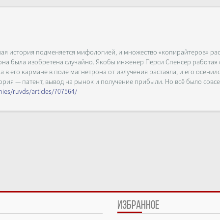
ьная история подменяется мифологией, и множество «копирайтеров» ра
о она была изобретена случайно. Якобы инженер Перси Спенсер работая 
в его кармане в поле магнетрона от излучения растаяла, и его осенило
ория — патент, вывод на рынок и получение прибыли. Но всё было совсе
ies/ruvds/articles/707564/
ИЗБРАННОЕ