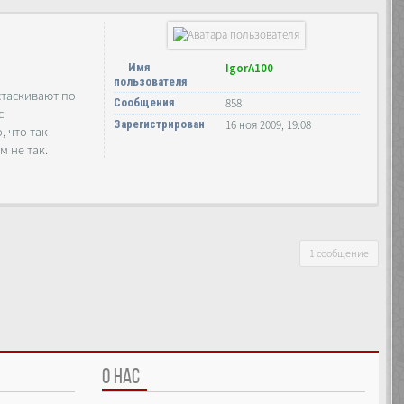
Имя
IgorA100
пользователя
стаскивают по
Сообщения
858
с
Зарегистрирован
16 ноя 2009, 19:08
, что так
м не так.
1 сообщение
О НАС