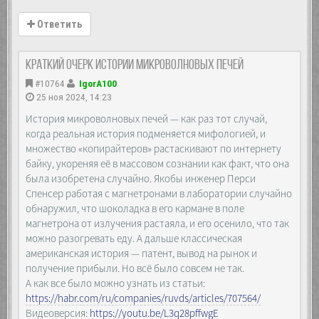
Ответить
Краткий очерк истории микроволновых печей
#10764
IgorA100
25 ноя 2024, 14:23
История микроволновых печей — как раз тот случай,
когда реальная история подменяется мифологией, и
множество «копирайтеров» растаскивают по интернету
байку, укореняя её в массовом сознании как факт, что она
была изобретена случайно. Якобы инженер Перси
Спенсер работая с магнетронами в лаборатории случайно
обнаружил, что шоколадка в его кармане в поле
магнетрона от излучения растаяла, и его осенило, что так
можно разогревать еду. А дальше классическая
американская история — патент, вывод на рынок и
получение прибыли. Но всё было совсем не так.
А как все было можно узнать из статьи:
https://habr.com/ru/companies/ruvds/articles/707564/
Видеоверсия:
https://youtu.be/L3q28pffwgE