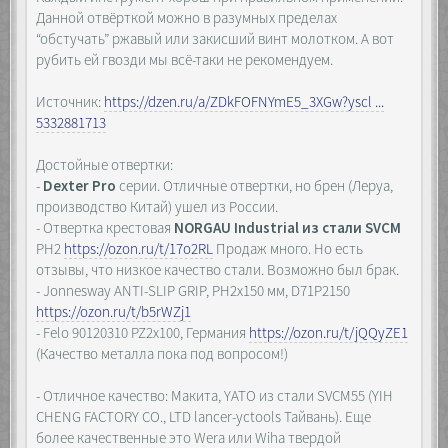
Данной отвёрткой можно в разумных пределах
“обстучать” ржавый или закисший винт молотком. А вот
рубить ей гвозди мы всё-таки не рекомендуем.
Источник:
https://dzen.ru/a/ZDkFOFNYmE5_3XGw?yscl ...
5332881713
Достойные отвертки:
-
Dexter Pro
серии. Отличные отвертки, но брен (Леруа,
производство Китай) ушел из России.
- Отвертка крестовая
NORGAU Industrial из стали SVCM
PH2
https://ozon.ru/t/17o2RL
Продаж много. Но есть
отзывы, что низкое качество стали. Возможно был брак.
- Jonnesway ANTI-SLIP GRIP, PH2x150 мм, D71P2150
https://ozon.ru/t/b5rWZj1
- Felo 90120310 PZ2х100, Германия
https://ozon.ru/t/jQQyZE1
(Качество металла пока под вопросом!)
- Отличное качество: Макита, YATO из стали SVCM55 (YIH
CHENG FACTORY CO., LTD lancer-yctools Тайвань). Еще
более качественные это Wera или Wiha твердой