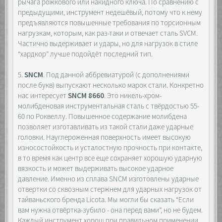
рычага рожкового или накидного ключа. По сравнению с
предыдущими, инструмент недешёвый, потому что к нему
предъявляются повышенные требования по торсионным
нагрузкам, которым, как раз-таки и отвечает сталь SVCM.
Частично выдерживает и удары, но для нагрузок в стиле
“хардкор” лучше подойдёт последний тип.
5.
SNCM
. Под данной аббревиатурой (с дополнениями
после букв) выпускают несколько марок стали. Конкретно
нас интересует
SNCM 8660
. Это никель-хром-
молибденовая инструментальная сталь с твёрдостью 55-
60 по Роквеллу. Повышенное содержание молибдена
позволяет изготавливать из такой стали даже ударные
головки. Науглероженная поверхность имеет высокую
износостойкость и усталостную прочность при контакте,
в то время как центр все еще сохраняет хорошую ударную
вязкость и может выдерживать высокое ударное
давление. Именно из сплава SNCM изготовлены ударные
отвертки со сквозным стержнем для ударных нагрузок от
тайваньского бренда Licota. Мы могли бы сказать “Если
вам нужна отвёртка-зубило - она перед вами”, но не будем.
Каждый инструмент хорош при правильном применении.