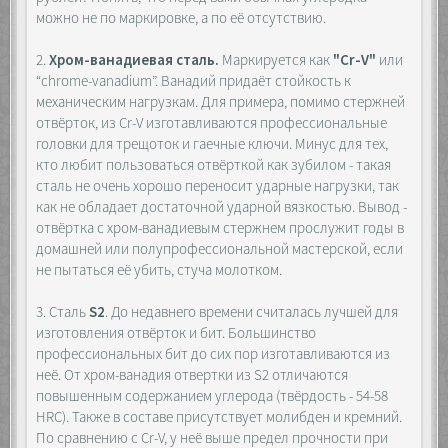
можно не по маркировке, а по её отсутствию.
2.
Хром-ванадиевая сталь.
Маркируется как
"Cr-V"
или
“chrome-vanadium”. Ванадий придаёт стойкость к
механическим нагрузкам. Для примера, помимо стержней
отвёрток, из Cr-V изготавливаются профессиональные
головки для трещоток и гаечные ключи. Минус для тех,
кто любит пользоваться отвёрткой как зубилом - такая
сталь не очень хорошо переносит ударные нагрузки, так
как не обладает достаточной ударной вязкостью. Вывод -
отвёртка с хром-ванадиевым стержнем прослужит годы в
домашней или полупрофессиональной мастерской, если
не пытаться её убить, стуча молотком.
3. Сталь
S2
. До недавнего времени считалась лучшей для
изготовления отвёрток и бит. Большинство
профессиональных бит до сих пор изготавливаются из
неё. От хром-ванадия отвертки из S2 отличаются
повышенным содержанием углерода (твёрдость - 54-58
HRC). Также в составе присутствует молибден и кремний.
По сравнению с Cr-V, у неё выше предел прочности при