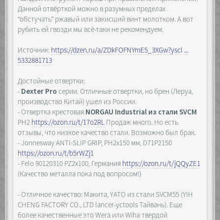
Данной отвёрткой можно в разумных пределах
“обстучать” ржавый или закисший винт молотком. А вот
рубить ей гвозди мы всё-таки не рекомендуем.
Источник:
https://dzen.ru/a/ZDkFOFNYmE5_3XGw?yscl ...
5332881713
Достойные отвертки:
-
Dexter Pro
серии. Отличные отвертки, но брен (Леруа,
производство Китай) ушел из России.
- Отвертка крестовая
NORGAU Industrial из стали SVCM
PH2
https://ozon.ru/t/17o2RL
Продаж много. Но есть
отзывы, что низкое качество стали. Возможно был брак.
- Jonnesway ANTI-SLIP GRIP, PH2x150 мм, D71P2150
https://ozon.ru/t/b5rWZj1
- Felo 90120310 PZ2х100, Германия
https://ozon.ru/t/jQQyZE1
(Качество металла пока под вопросом!)
- Отличное качество: Макита, YATO из стали SVCM55 (YIH
CHENG FACTORY CO., LTD lancer-yctools Тайвань). Еще
более качественные это Wera или Wiha твердой