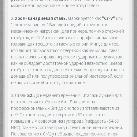
можно не по маркировке, а по её отсутствию.
2.
Хром-ванадиевая сталь.
Маркируется как
"Cr-V"
или
“chrome-vanadium”. Ванадий придаёт стойкость к
механическим нагрузкам. Для примера, помимо стержней
отвёрток, из Cr-V изготавливаются профессиональные
головки для трещоток и гаечные ключи. Минус для тех,
кто любит пользоваться отвёрткой как зубилом - такая
сталь не очень хорошо переносит ударные нагрузки, так
как не обладает достаточной ударной вязкостью. Вывод -
отвёртка с хром-ванадиевым стержнем прослужит годы в
домашней или полупрофессиональной мастерской, если
не пытаться её убить, стуча молотком.
3. Сталь
S2
. До недавнего времени считалась лучшей для
изготовления отвёрток и бит. Большинство
профессиональных бит до сих пор изготавливаются из
неё. От хром-ванадия отвертки из S2 отличаются
повышенным содержанием углерода (твёрдость - 54-58
HRC). Также в составе присутствует молибден и кремний.
По сравнению с Cr-V, у неё выше предел прочности при