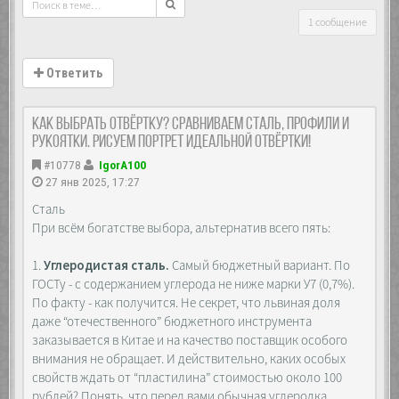
1 сообщение
Ответить
Как выбрать отвёртку? Сравниваем сталь, профили и
рукоятки. Рисуем портрет идеальной отвёртки!
#10778
IgorA100
27 янв 2025, 17:27
Сталь
При всём богатстве выбора, альтернатив всего пять:
1.
Углеродистая сталь.
Самый бюджетный вариант. По
ГОСТу - с содержанием углерода не ниже марки У7 (0,7%).
По факту - как получится. Не секрет, что львиная доля
даже “отечественного” бюджетного инструмента
заказывается в Китае и на качество поставщик особого
внимания не обращает. И действительно, каких особых
свойств ждать от “пластилина” стоимостью около 100
рублей? Понять, что перед вами обычная углеродка