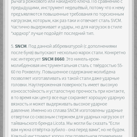
рычага рожкового или накидного ключа. По сравнению с
предыдущими, инструмент недешёвый, потому что к нему
предъявляются повышенные требования по торсионным
нагрузкам, которым, как раз-таки и отвечает сталь SVCM.
Частично выдерживает и удары, но для нагрузок в стиле
“хардкор” лучше подойдёт последний тип.
5.
SNCM
. Под данной аббревиатурой (с дополнениями
после букв) выпускают несколько марок стали. Конкретно
нас интересует
SNCM 8660
. Это никель-хром-
молибденовая инструментальная сталь с твёрдостью 55-
60 по Роквеллу. Повышенное содержание молибдена
позволяет изготавливать из такой стали даже ударные
головки. Науглероженная поверхность имеет высокую
износостойкость и усталостную прочность при контакте,
в то время как центр все еще сохраняет хорошую ударную
вязкость и может выдерживать высокое ударное
давление. Именно из сплава SNCM изготовлены ударные
отвертки со сквозным стержнем для ударных нагрузок от
тайваньского бренда Licota. Мы могли бы сказать “Если
вам нужна отвёртка-зубило - она перед вами”, но не будем.
Каждый инструмент хорош при правильном применении.