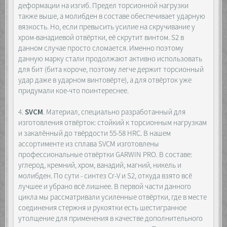
деформации на изгиб. Предел торсионной нагрузки
также выше, а молибден в составе обеспечивает ударную
вязкость. Но, если превысить усилие на скручивание у
хром-ванадиевой отвёртки, её скрутит винтом. S2 в
данном случае просто сломается. Именно поэтому
данную марку стали продолжают активно использовать
для бит (бита короче, поэтому легче держит торсионный
удар даже в ударном винтовёрте), а для отвёрток уже
придумали кое-что поинтереснее.
4.
SVCM
. Материал, специально разработанный для
изготовления отвёрток: стойкий к торсионным нагрузкам
и закалённый до твёрдости 55-58 HRC. В нашем
ассортименте из сплава SVCM изготовлены
профессиональные отвёртки GARWIN PRO. В составе:
углерод, кремний, хром, ванадий, магний, никель и
молибден. По сути - синтез Cr-V и S2, откуда взято всё
лучшее и убрано всё лишнее. В первой части данного
цикла мы рассматривали усиленные отвёртки, где в месте
соединения стержня и рукоятки есть шестигранное
утолщение для применения в качестве дополнительного