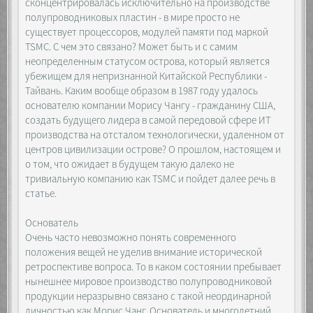
сконцентрировалась исключительно на производстве
полупроводниковых пластин - в мире просто не
существует процессоров, модулей памяти под маркой
TSMC. С чем это связано? Может быть и с самим
неопределенным статусом острова, который является
убежищем для непризнанной Китайской Республики -
Тайвань. Каким вообще образом в 1987 году удалось
основателю компании Морису Чангу - гражданину США,
создать будущего лидера в самой передовой сфере ИТ
производства на отсталом технологически, удаленном от
центров цивилизации острове? О прошлом, настоящем и
о том, что ожидает в будущем такую далеко не
тривиальную компанию как TSMC и пойдет далее речь в
статье.
Основатель
Очень часто невозможно понять современного
положения вещей не уделив внимание исторической
ретроспективе вопроса. То в каком состоянии пребывает
нынешнее мировое производство полупроводниковой
продукции неразрывно связано с такой неординарной
личностью как Морис Чанг. Основатель и многолетний