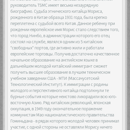
руководитель TSMC имеет весьма незаурядную
биографию. Судьба этнического китайца Мориса,
рожденного в Китае образца 1931 года, была крепко
переплетена с судьбой всего Китая. Данное ребенку при
рождении европейское имя Морис стало следствием того,
что город Нинбо, в администрации которого его отец
состоял на службе, являлся одним из 5 китайских
"свободных" портов, где активно жили и работали
европейские торговцы. Получив достаточно качественное
начальное образование на английском языке в
дальнейшем молодой китайский иммигрант сможет
получить высшее образование в лучшем техническом
учебном заведении США - МТИ (Массачусетский
Технологический Институт). К иммиграции с родины
молодого и перспективного китайца подтолкнули те
бурные события которые неистово лихорадили всю юго-
восточную Азию. Ряд китайских революций, японская
оккупация, в 1949 году окончательное поражение
коммунистам Мао националистического правительства
Гоминьдана - в рядах которого молодой человек принимал
участие, с одной стороны не оставляли Морису ничего