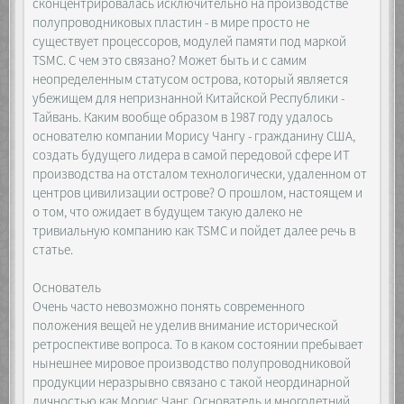
сконцентрировалась исключительно на производстве
полупроводниковых пластин - в мире просто не
существует процессоров, модулей памяти под маркой
TSMC. С чем это связано? Может быть и с самим
неопределенным статусом острова, который является
убежищем для непризнанной Китайской Республики -
Тайвань. Каким вообще образом в 1987 году удалось
основателю компании Морису Чангу - гражданину США,
создать будущего лидера в самой передовой сфере ИТ
производства на отсталом технологически, удаленном от
центров цивилизации острове? О прошлом, настоящем и
о том, что ожидает в будущем такую далеко не
тривиальную компанию как TSMC и пойдет далее речь в
статье.
Основатель
Очень часто невозможно понять современного
положения вещей не уделив внимание исторической
ретроспективе вопроса. То в каком состоянии пребывает
нынешнее мировое производство полупроводниковой
продукции неразрывно связано с такой неординарной
личностью как Морис Чанг. Основатель и многолетний