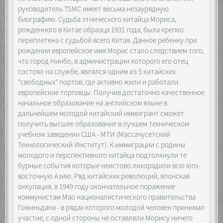
руководитель TSMC имеет весьма незаурядную
биографию. Судьба этнического китайца Мориса,
рожденного в Китае образца 1931 года, была крепко
переплетена с судьбой всего Китая. Данное ребенку при
рождении европейское имя Морис стало следствием того,
что город Нинбо, в администрации которого его отец
состоял на службе, являлся одним из 5 китайских
"свободных" портов, где активно жили и работали
европейские торговцы. Получив достаточно качественное
начальное образование на английском языке в
дальнейшем молодой китайский иммигрант сможет
получить высшее образование в лучшем техническом
учебном заведении США - МТИ (Массачусетский
Технологический Институт). К иммиграции с родины
молодого и перспективного китайца подтолкнули те
бурные события которые неистово лихорадили всю юго-
восточную Азию. Ряд китайских революций, японская
оккупация, в 1949 году окончательное поражение
коммунистам Мао националистического правительства
Гоминьдана - в рядах которого молодой человек принимал
участие, с одной стороны не оставляли Морису ничего