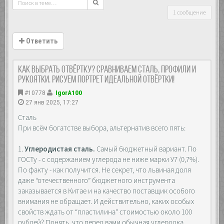
1 сообщение
Ответить
Как выбрать отвёртку? Сравниваем сталь, профили и
рукоятки. Рисуем портрет идеальной отвёртки!
#10778
IgorA100
27 янв 2025, 17:27
Сталь
При всём богатстве выбора, альтернатив всего пять:
1.
Углеродистая сталь.
Самый бюджетный вариант. По
ГОСТу - с содержанием углерода не ниже марки У7 (0,7%).
По факту - как получится. Не секрет, что львиная доля
даже “отечественного” бюджетного инструмента
заказывается в Китае и на качество поставщик особого
внимания не обращает. И действительно, каких особых
свойств ждать от “пластилина” стоимостью около 100
рублей? Понять, что перед вами обычная углеродка