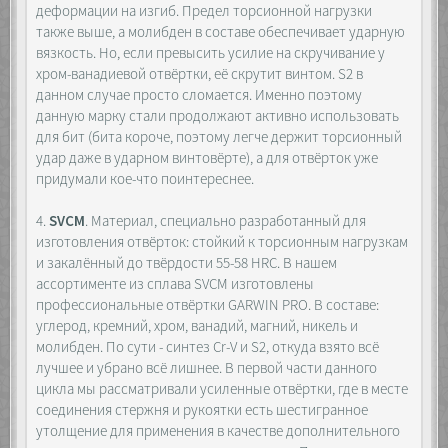
деформации на изгиб. Предел торсионной нагрузки
также выше, а молибден в составе обеспечивает ударную
вязкость. Но, если превысить усилие на скручивание у
хром-ванадиевой отвёртки, её скрутит винтом. S2 в
данном случае просто сломается. Именно поэтому
данную марку стали продолжают активно использовать
для бит (бита короче, поэтому легче держит торсионный
удар даже в ударном винтовёрте), а для отвёрток уже
придумали кое-что поинтереснее.
4.
SVCM
. Материал, специально разработанный для
изготовления отвёрток: стойкий к торсионным нагрузкам
и закалённый до твёрдости 55-58 HRC. В нашем
ассортименте из сплава SVCM изготовлены
профессиональные отвёртки GARWIN PRO. В составе:
углерод, кремний, хром, ванадий, магний, никель и
молибден. По сути - синтез Cr-V и S2, откуда взято всё
лучшее и убрано всё лишнее. В первой части данного
цикла мы рассматривали усиленные отвёртки, где в месте
соединения стержня и рукоятки есть шестигранное
утолщение для применения в качестве дополнительного