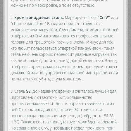
можно не по маркировке, а по её отсутствию.
2.
Хром-ванадиевая сталь.
Маркируется как
"Cr-V"
или
“chrome-vanadium”. Ванадий придаёт стойкость к
механическим нагрузкам. Для примера, помимо стержней
отвёрток, из Cr-V изготавливаются профессиональные
головки для трещоток и гаечные ключи. Минус для тех,
кто любит пользоваться отвёрткой как зубилом - такая
сталь не очень хорошо переносит ударные нагрузки, так
как не обладает достаточной ударной вязкостью. Вывод -
отвёртка с хром-ванадиевым стержнем прослужит годы в
домашней или полупрофессиональной мастерской, если
не пытаться её убить, стуча молотком.
3. Сталь
S2
. До недавнего времени считалась лучшей для
изготовления отвёрток и бит. Большинство
профессиональных бит до сих пор изготавливаются из
неё. От хром-ванадия отвертки из S2 отличаются
повышенным содержанием углерода (твёрдость - 54-58
HRC). Также в составе присутствует молибден и кремний.
По сравнению с Cr-V, у неё выше предел прочности при