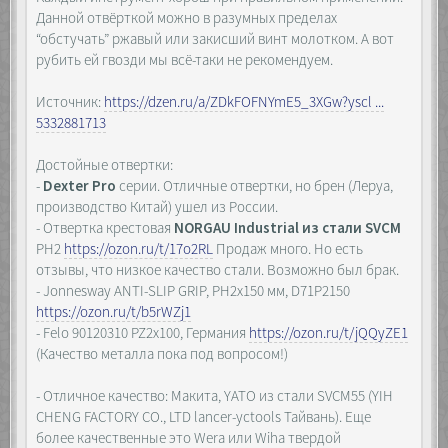
Данной отвёрткой можно в разумных пределах
“обстучать” ржавый или закисший винт молотком. А вот
рубить ей гвозди мы всё-таки не рекомендуем.
Источник:
https://dzen.ru/a/ZDkFOFNYmE5_3XGw?yscl ...
5332881713
Достойные отвертки:
-
Dexter Pro
серии. Отличные отвертки, но брен (Леруа,
производство Китай) ушел из России.
- Отвертка крестовая
NORGAU Industrial из стали SVCM
PH2
https://ozon.ru/t/17o2RL
Продаж много. Но есть
отзывы, что низкое качество стали. Возможно был брак.
- Jonnesway ANTI-SLIP GRIP, PH2x150 мм, D71P2150
https://ozon.ru/t/b5rWZj1
- Felo 90120310 PZ2х100, Германия
https://ozon.ru/t/jQQyZE1
(Качество металла пока под вопросом!)
- Отличное качество: Макита, YATO из стали SVCM55 (YIH
CHENG FACTORY CO., LTD lancer-yctools Тайвань). Еще
более качественные это Wera или Wiha твердой