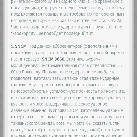
рычага рожкового или накидного ключа. По сравнению с
предыдущими, инструмент недешёвый, потому что к нему
предъявляются повышенные требования по торсионным
нагрузкам, которым, как раз-таки и отвечает сталь SVCM.
Частично выдерживает и удары, но для нагрузок в стиле
“хардкор” лучше подойдёт последний тип.
5.
SNCM
. Под данной аббревиатурой (с дополнениями
после букв) выпускают несколько марок стали. Конкретно
нас интересует
SNCM 8660
. Это никель-хром-
молибденовая инструментальная сталь с твёрдостью 55-
60 по Роквеллу. Повышенное содержание молибдена
позволяет изготавливать из такой стали даже ударные
головки. Науглероженная поверхность имеет высокую
износостойкость и усталостную прочность при контакте,
в то время как центр все еще сохраняет хорошую ударную
вязкость и может выдерживать высокое ударное
давление. Именно из сплава SNCM изготовлены ударные
отвертки со сквозным стержнем для ударных нагрузок от
тайваньского бренда Licota. Мы могли бы сказать “Если
вам нужна отвёртка-зубило - она перед вами”, но не будем.
Каждый инструмент хорош при правильном применении.