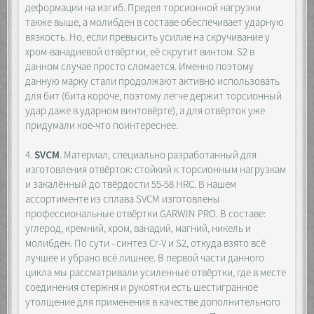
деформации на изгиб. Предел торсионной нагрузки
также выше, а молибден в составе обеспечивает ударную
вязкость. Но, если превысить усилие на скручивание у
хром-ванадиевой отвёртки, её скрутит винтом. S2 в
данном случае просто сломается. Именно поэтому
данную марку стали продолжают активно использовать
для бит (бита короче, поэтому легче держит торсионный
удар даже в ударном винтовёрте), а для отвёрток уже
придумали кое-что поинтереснее.
4.
SVCM
. Материал, специально разработанный для
изготовления отвёрток: стойкий к торсионным нагрузкам
и закалённый до твёрдости 55-58 HRC. В нашем
ассортименте из сплава SVCM изготовлены
профессиональные отвёртки GARWIN PRO. В составе:
углерод, кремний, хром, ванадий, магний, никель и
молибден. По сути - синтез Cr-V и S2, откуда взято всё
лучшее и убрано всё лишнее. В первой части данного
цикла мы рассматривали усиленные отвёртки, где в месте
соединения стержня и рукоятки есть шестигранное
утолщение для применения в качестве дополнительного