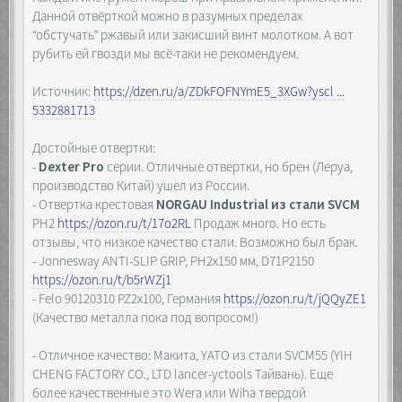
Данной отвёрткой можно в разумных пределах
“обстучать” ржавый или закисший винт молотком. А вот
рубить ей гвозди мы всё-таки не рекомендуем.
Источник:
https://dzen.ru/a/ZDkFOFNYmE5_3XGw?yscl ...
5332881713
Достойные отвертки:
-
Dexter Pro
серии. Отличные отвертки, но брен (Леруа,
производство Китай) ушел из России.
- Отвертка крестовая
NORGAU Industrial из стали SVCM
PH2
https://ozon.ru/t/17o2RL
Продаж много. Но есть
отзывы, что низкое качество стали. Возможно был брак.
- Jonnesway ANTI-SLIP GRIP, PH2x150 мм, D71P2150
https://ozon.ru/t/b5rWZj1
- Felo 90120310 PZ2х100, Германия
https://ozon.ru/t/jQQyZE1
(Качество металла пока под вопросом!)
- Отличное качество: Макита, YATO из стали SVCM55 (YIH
CHENG FACTORY CO., LTD lancer-yctools Тайвань). Еще
более качественные это Wera или Wiha твердой