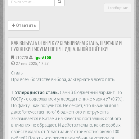
1 сообщение
Ответить
Как выбрать отвёртку? Сравниваем сталь, профили и
рукоятки. Рисуем портрет идеальной отвёртки!
#10778
IgorA100
27 янв 2025, 17:27
Сталь
При всём богатстве выбора, альтернатив всего пять:
1.
Углеродистая сталь.
Самый бюджетный вариант. По
ГОСТу - с содержанием углерода не ниже марки У7 (0,7%).
По факту - как получится. Не секрет, что львиная доля
даже “отечественного” бюджетного инструмента
заказывается в Китае и на качество поставщик особого
внимания не обращает. И действительно, каких особых
свойств ждать от “пластилина” стоимостью около 100
рублей? Понять, что перед вами обычная углеродка