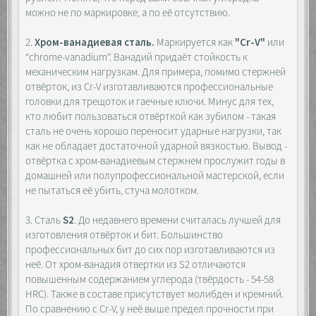
можно не по маркировке, а по её отсутствию.
2.
Хром-ванадиевая сталь.
Маркируется как
"Cr-V"
или
“chrome-vanadium”. Ванадий придаёт стойкость к
механическим нагрузкам. Для примера, помимо стержней
отвёрток, из Cr-V изготавливаются профессиональные
головки для трещоток и гаечные ключи. Минус для тех,
кто любит пользоваться отвёрткой как зубилом - такая
сталь не очень хорошо переносит ударные нагрузки, так
как не обладает достаточной ударной вязкостью. Вывод -
отвёртка с хром-ванадиевым стержнем прослужит годы в
домашней или полупрофессиональной мастерской, если
не пытаться её убить, стуча молотком.
3. Сталь
S2
. До недавнего времени считалась лучшей для
изготовления отвёрток и бит. Большинство
профессиональных бит до сих пор изготавливаются из
неё. От хром-ванадия отвертки из S2 отличаются
повышенным содержанием углерода (твёрдость - 54-58
HRC). Также в составе присутствует молибден и кремний.
По сравнению с Cr-V, у неё выше предел прочности при