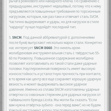
рычага рожкового или накидного ключа. По сравнению с
предыдущими, инструмент недешёвый, потому что к нему
предъявляются повышенные требования по торсионным
нагрузкам, которым, как раз-таки и отвечает сталь SVCM.
Частично выдерживает и удары, но для нагрузок в стиле
“хардкор” лучше подойдёт последний тип.
5.
SNCM
. Под данной аббревиатурой (с дополнениями
после букв) выпускают несколько марок стали. Конкретно
нас интересует
SNCM 8660
. Это никель-хром-
молибденовая инструментальная сталь с твёрдостью 55-
60 по Роквеллу. Повышенное содержание молибдена
позволяет изготавливать из такой стали даже ударные
головки. Науглероженная поверхность имеет высокую
износостойкость и усталостную прочность при контакте,
в то время как центр все еще сохраняет хорошую ударную
вязкость и может выдерживать высокое ударное
давление. Именно из сплава SNCM изготовлены ударные
отвертки со сквозным стержнем для ударных нагрузок от
тайваньского бренда Licota. Мы могли бы сказать “Если
вам нужна отвёртка-зубило - она перед вами”, но не будем.
Каждый инструмент хорош при правильном применении.