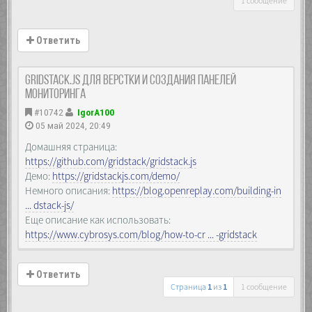
1 сообщение
Ответить
gridstack.js для верстки и создания панелей
мониторинга
#10742
IgorA100
05 май 2024, 20:49
Домашняя страница:
https://github.com/gridstack/gridstack.js
Демо:
https://gridstackjs.com/demo/
Немного описания:
https://blog.openreplay.com/building-in
... dstack-js/
Еще описание как использовать:
https://www.cybrosys.com/blog/how-to-cr ... -gridstack
Ответить
Страница
1
из
1
1 сообщение