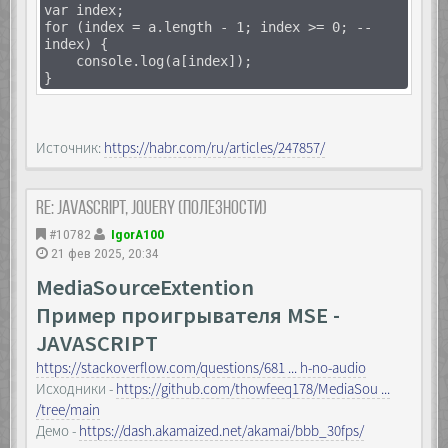
var index;
for (index = a.length - 1; index >= 0; --
index) {
console.log(a[index]);
}
Источник:
https://habr.com/ru/articles/247857/
Re: JavaScript, Jquery (полезности)
#10782
IgorA100
21 фев 2025, 20:34
MediaSourceExtention
Пример проигрывателя MSE -
JAVASCRIPT
https://stackoverflow.com/questions/681 ... h-no-audio
Исходники -
https://github.com/thowfeeq178/MediaSou ...
/tree/main
Демо -
https://dash.akamaized.net/akamai/bbb_30fps/