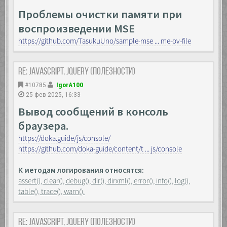
Проблемы очистки памяти при
воспроизведении MSE
https://github.com/TasukuUno/sample-mse ... me-ov-file
Re: JavaScript, Jquery (полезности)
#10785
IgorA100
25 фев 2025, 16:33
Вывод сообщений в консоль
браузера.
https://doka.guide/js/console/
https://github.com/doka-guide/content/t ... js/console
К методам логирования относятся:
assert(), clear(), debug(), dir(), dirxml(), error(), info(), log(),
table(), trace(), warn().
Re: JavaScript, Jquery (полезности)