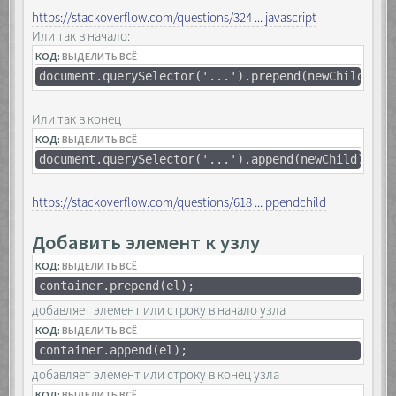
https://stackoverflow.com/questions/324 ... javascript
Или так в начало:
КОД:
ВЫДЕЛИТЬ ВСЁ
document.querySelector('...').prepend(newChild);
Или так в конец
КОД:
ВЫДЕЛИТЬ ВСЁ
document.querySelector('...').append(newChild);
https://stackoverflow.com/questions/618 ... ppendchild
Добавить элемент к узлу
КОД:
ВЫДЕЛИТЬ ВСЁ
container.prepend(el);
добавляет элемент или строку в начало узла
КОД:
ВЫДЕЛИТЬ ВСЁ
container.append(el);
добавляет элемент или строку в конец узла
КОД:
ВЫДЕЛИТЬ ВСЁ