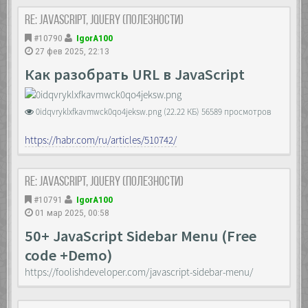
visibility: hidden;
Re: JavaScript, Jquery (полезности)
opacity: 0;
overflow-y: auto;
#10790
IgorA100
-ms-overflow-style: none;
27 фев 2025, 22:13
scrollbar-width: none;
}
Как разобрать URL в JavaScript
.layer::-webkit-scrollbar {
display: none;
0idqvryklxfkavmwck0qo4jeksw.png (22.22 КБ) 56589 просмотров
}
.layer.open {
https://habr.com/ru/articles/510742/
visibility: visible;
opacity: 1;
transition: all 0.3s linear;
Re: JavaScript, Jquery (полезности)
}
#10791
IgorA100
.container {
01 мар 2025, 00:58
max-width: 50%;
}
50+ JavaScript Sidebar Menu (Free
code +Demo)
.buttons {
text-align: center;
https://foolishdeveloper.com/javascript-sidebar-menu/
}
.buttons span {