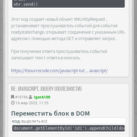
xhr.send()
Этот код создает новый объект XMLHttpRequest ,
устанавливает прослушиватель событий для события
readystatechange, открывает соединение с указанным URL-
адресом с помощью метода GET и отправляет запрос.
При получении ответа прослушиватель событий
записывает текст ответа в консоль.
https://itsourcecode.com/javascript-tut ... avascript/
Re: JavaScript, Jquery (полезности)
#10796
IgorA100
16 мар 2025, 11:55
Переместить блок в DOM
КОД:
ВЫДЕЛИТЬ ВСЁ
document.getElementById('id1').appendChild(documen