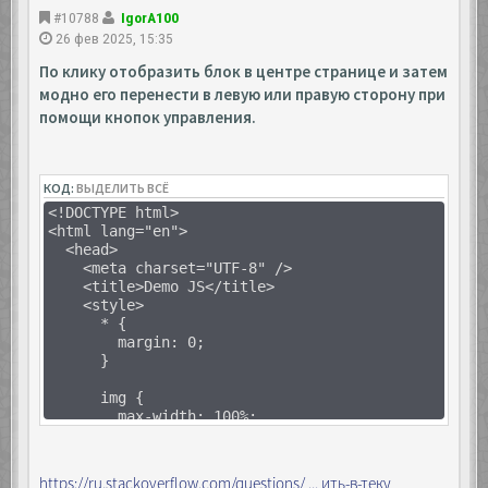
#10788
IgorA100
26 фев 2025, 15:35
По клику отобразить блок в центре странице и затем
модно его перенести в левую или правую сторону при
помощи кнопок управления.
КОД:
ВЫДЕЛИТЬ ВСЁ
<!DOCTYPE html>
<html lang="en">
<head>
<meta charset="UTF-8" />
<title>Demo JS</title>
<style>
* {
margin: 0;
}
img {
max-width: 100%;
height: auto;
}
https://ru.stackoverflow.com/questions/ ... ить-в-теку