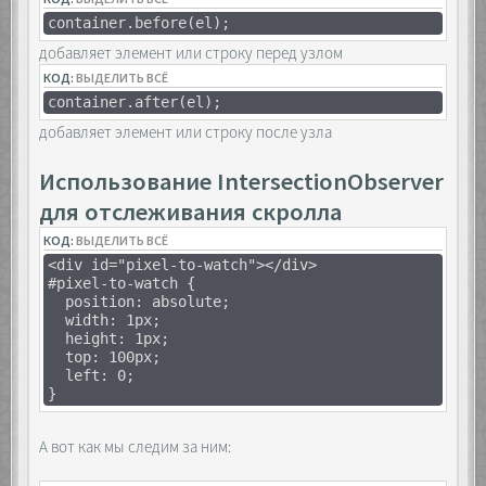
container.before(el);
добавляет элемент или строку перед узлом
КОД:
ВЫДЕЛИТЬ ВСЁ
container.after(el);
добавляет элемент или строку после узла
Использование IntersectionObserver
для отслеживания скролла
КОД:
ВЫДЕЛИТЬ ВСЁ
<div id="pixel-to-watch"></div>
#pixel-to-watch {
position: absolute;
width: 1px;
height: 1px;
top: 100px;
left: 0;
}
А вот как мы следим за ним: