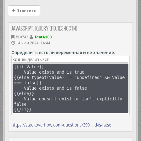
Ответить
JavaScript, Jquery (полезности)
#10746
IgorA100
14 июн 2024, 14:44
Определить есть ли переменная и ее значение:
КОД:
ВЫДЕЛИТЬ ВСЁ
{{if Value}}
Value exists and is true
{{else typeof(Value) != "undefined" && Value
=== false}}
Value exists and is false
{{else}}
Value doesn't exist or isn't explicitly
false
{{/if}}
https://stackoverflow.com/questions/390 ... d-is-false