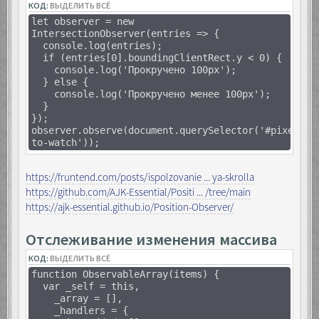
КОД:
ВЫДЕЛИТЬ ВСЁ
let observer = new
IntersectionObserver(entries => {
console.log(entries);
if (entries[0].boundingClientRect.y < 0) {
console.log('Прокручено 100px');
} else {
console.log('Прокручено менее 100px');
}
});
observer.observe(document.querySelector('#pixel-
to-watch'));
https://fruntend.com/posts/ispolzovanie ... ya-skrolla
https://github.com/AJK-Essential/Positi ... /tree/main
https://ajk-essential.github.io/Position-Observer/
Отслеживание изменения массива
КОД:
ВЫДЕЛИТЬ ВСЁ
function ObservableArray(items) {
var _self = this,
_array = [],
_handlers = {