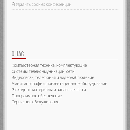
_array.push(arguments[i]);
Удалить cookies конференции
defineIndexProperty(index);
raiseEvent({
type: "itemadded",
index: index,
item: arguments[i]
});
}
return _array.length;
}
});
О НАС
Object.defineProperty(_self, "pop", {
Компьютерная техника, комплектующие
configurable: false,
enumerable: false,
Системы телекоммуникаций, сети
writable: false,
Видеосвязь, телефония и видеонаблюдение
value: function() {
Минитипографии, презентационное оборудование
if (_array.length > -1) {
Расходные материалы и запасные части
var index = _array.length - 1,
item = _array.pop();
Программное обеспечение
delete _self[index];
Сервисное обслуживание
raiseEvent({
type: "itemremoved",
index: index,
item: item
});
return item;