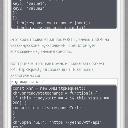
key1: 'value1',
container.prepend(el);
key2: 'value2'
layer.classList.add('open');
})
});
})
});
.then(response => response.json())
.then(data => console.log(data))
buttons.forEach(btn => {
.catch(error => console.error(error))
btn.addEventListener('click', e => {
let currentList =
Этот код отправляет запрос POST с данными JSON на
list[buttons.indexOf(e.target)];
указанную конечную точку API и регистрирует
layer.classList.remove('open');
возвращенные данные в консоли.
currentList.prepend(container.querySelector('img'
Вот примеры того, как можно использовать объект
// Сортировка, если нужно
XMLHttpRequest для создания HTTP-запросов,
аналогичных curl :
[...currentList.querySelectorAll('img')]
.sort((a, b) => a.dataset.order -
КОД:
ВЫДЕЛИТЬ ВСЁ
b.dataset.order)
const xhr = new XMLHttpRequest()
.forEach(el =>
xhr.onreadystatechange = function() {
currentList.appendChild(el));
if (this.readyState == 4 && this.status ==
});
200) {
});
console.log(this.responseText)
</script>
}
</body>
}
</html>
xhr.open('GET', 'https://yesno.wtf/api',
true)