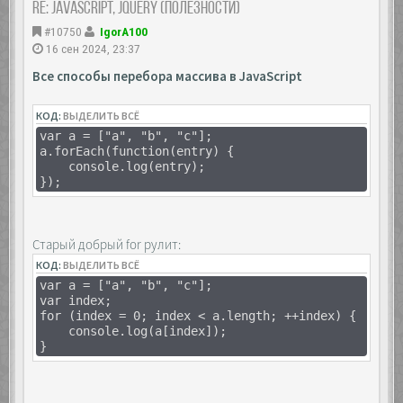
Re: JavaScript, Jquery (полезности)
#10750
IgorA100
16 сен 2024, 23:37
Все способы перебора массива в JavaScript
КОД:
ВЫДЕЛИТЬ ВСЁ
var a = ["a", "b", "c"];
a.forEach(function(entry) {
console.log(entry);
});
Старый добрый for рулит:
КОД:
ВЫДЕЛИТЬ ВСЁ
var a = ["a", "b", "c"];
var index;
for (index = 0; index < a.length; ++index) {
console.log(a[index]);
}