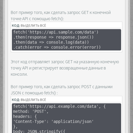
<div class="list"></div>
}
</div>
})
<div class="layer">
Вот пример того, как сделать запрос GET к конечной
const answer = await res.json()
<div class="container">
точке API с помощью fetch():
console.log(answer)
<div class="buttons">
})()
КОД:
ВЫДЕЛИТЬ ВСЁ
<span>&laquo;</span>
<span>&raquo;</span>
fetch('https://api.sample.com/data')
</div>
.then(response => response.json())
</div>
.then(data => console.log(data))
</div>
.catch(error => console.error(error))
Этот код отправляет запрос GET на указанную конечную
<script>
точку API и регистрирует возвращенные данные в
const list =
консоли.
[...document.querySelectorAll('.list')],
layer =
Вот пример того, как сделать запрос POST с данными
document.querySelector('.layer'),
container =
JSON с помощью fetch() :
document.querySelector('.container'),
КОД:
ВЫДЕЛИТЬ ВСЁ
buttons =
fetch('https://api.example.com/data', {
[...document.querySelectorAll('.buttons
method: 'POST',
span')];
headers: {
'Content-Type': 'application/json'
document.querySelectorAll('.wrapper
},
img').forEach(el => {
body: JSON.stringify({
el.addEventListener('click', e => {