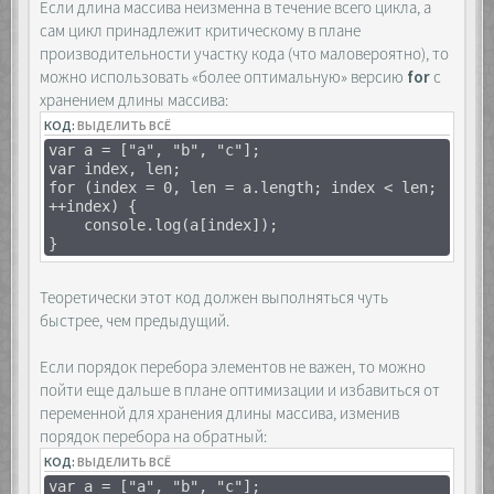
Если длина массива неизменна в течение всего цикла, а
сам цикл принадлежит критическому в плане
производительности участку кода (что маловероятно), то
можно использовать «более оптимальную» версию
for
с
хранением длины массива:
КОД:
ВЫДЕЛИТЬ ВСЁ
var a = ["a", "b", "c"];
var index, len;
for (index = 0, len = a.length; index < len;
++index) {
console.log(a[index]);
}
Теоретически этот код должен выполняться чуть
быстрее, чем предыдущий.
Если порядок перебора элементов не важен, то можно
пойти еще дальше в плане оптимизации и избавиться от
переменной для хранения длины массива, изменив
порядок перебора на обратный:
КОД:
ВЫДЕЛИТЬ ВСЁ
var a = ["a", "b", "c"];