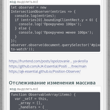
КОД:
ВЫДЕЛИТЬ ВСЁ
let observer = new
IntersectionObserver(entries => {
console.log(entries);
if (entries[0].boundingClientRect.y < 0) {
console.log('Прокручено 100px');
} else {
console.log('Прокручено менее 100px');
}
});
observer.observe(document.querySelector('#pixel-
to-watch'));
https://fruntend.com/posts/ispolzovanie ... ya-skrolla
https://github.com/AJK-Essential/Positi ... /tree/main
https://ajk-essential.github.io/Position-Observer/
Отслеживание изменения массива
КОД:
ВЫДЕЛИТЬ ВСЁ
function ObservableArray(items) {
var _self = this,
_array = [],
_handlers = {