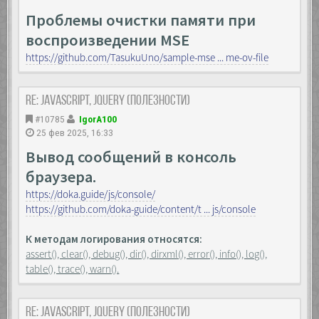
Проблемы очистки памяти при
воспроизведении MSE
https://github.com/TasukuUno/sample-mse ... me-ov-file
Re: JavaScript, Jquery (полезности)
#10785
IgorA100
25 фев 2025, 16:33
Вывод сообщений в консоль
браузера.
https://doka.guide/js/console/
https://github.com/doka-guide/content/t ... js/console
К методам логирования относятся:
assert(), clear(), debug(), dir(), dirxml(), error(), info(), log(),
table(), trace(), warn().
Re: JavaScript, Jquery (полезности)