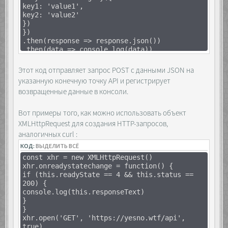
key1: 'value1',
container.prepend(el);
key2: 'value2'
layer.classList.add('open');
})
});
})
});
.then(response => response.json())
.then(data => console.log(data))
buttons.forEach(btn => {
.catch(error => console.error(error))
btn.addEventListener('click', e => {
let currentList =
Этот код отправляет запрос POST с данными JSON на
list[buttons.indexOf(e.target)];
указанную конечную точку API и регистрирует
layer.classList.remove('open');
возвращенные данные в консоли.
currentList.prepend(container.querySelector('img'
Вот примеры того, как можно использовать объект
// Сортировка, если нужно
XMLHttpRequest для создания HTTP-запросов,
аналогичных curl :
[...currentList.querySelectorAll('img')]
.sort((a, b) => a.dataset.order -
КОД:
ВЫДЕЛИТЬ ВСЁ
b.dataset.order)
const xhr = new XMLHttpRequest()
.forEach(el =>
xhr.onreadystatechange = function() {
currentList.appendChild(el));
if (this.readyState == 4 && this.status ==
});
200) {
});
console.log(this.responseText)
</script>
}
</body>
}
</html>
xhr.open('GET', 'https://yesno.wtf/api',
true)