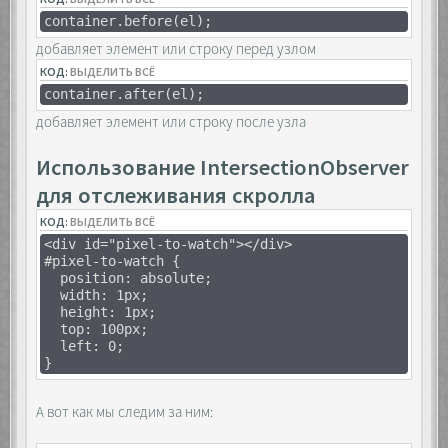
container.before(el);
добавляет элемент или строку перед узлом
КОД:
ВЫДЕЛИТЬ ВСЁ
container.after(el);
добавляет элемент или строку после узла
Использование IntersectionObserver
для отслеживания скролла
КОД:
ВЫДЕЛИТЬ ВСЁ
<div id="pixel-to-watch"></div>
#pixel-to-watch {
position: absolute;
width: 1px;
height: 1px;
top: 100px;
left: 0;
}
А вот как мы следим за ним: