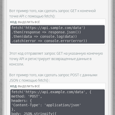
<div class="list"></div>
}
</div>
})
<div class="layer">
Вот пример того, как сделать запрос GET к конечной
const answer = await res.json()
<div class="container">
точке API с помощью fetch():
console.log(answer)
<div class="buttons">
})()
КОД:
ВЫДЕЛИТЬ ВСЁ
<span>&laquo;</span>
<span>&raquo;</span>
fetch('https://api.sample.com/data')
</div>
.then(response => response.json())
</div>
.then(data => console.log(data))
</div>
.catch(error => console.error(error))
Этот код отправляет запрос GET на указанную конечную
<script>
точку API и регистрирует возвращенные данные в
const list =
консоли.
[...document.querySelectorAll('.list')],
layer =
Вот пример того, как сделать запрос POST с данными
document.querySelector('.layer'),
container =
JSON с помощью fetch() :
document.querySelector('.container'),
КОД:
ВЫДЕЛИТЬ ВСЁ
buttons =
fetch('https://api.example.com/data', {
[...document.querySelectorAll('.buttons
method: 'POST',
span')];
headers: {
'Content-Type': 'application/json'
document.querySelectorAll('.wrapper
},
img').forEach(el => {
body: JSON.stringify({
el.addEventListener('click', e => {