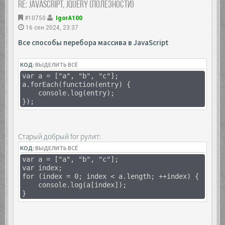
Re: JavaScript, Jquery (полезности)
#10750
IgorA100
16 сен 2024, 23:37
Все способы перебора массива в JavaScript
КОД:
ВЫДЕЛИТЬ ВСЁ
var a = ["a", "b", "c"];
a.forEach(function(entry) {
console.log(entry);
});
Старый добрый for рулит:
КОД:
ВЫДЕЛИТЬ ВСЁ
var a = ["a", "b", "c"];
var index;
for (index = 0; index < a.length; ++index) {
console.log(a[index]);
}