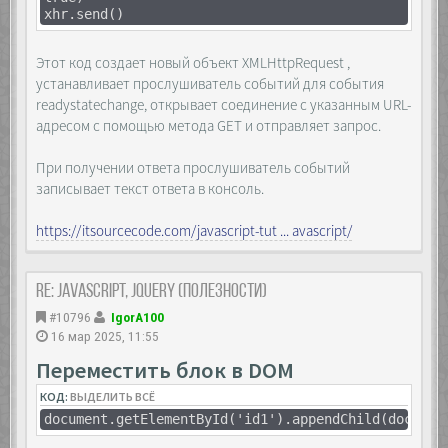
xhr.send()
Этот код создает новый объект XMLHttpRequest ,
устанавливает прослушиватель событий для события
readystatechange, открывает соединение с указанным URL-
адресом с помощью метода GET и отправляет запрос.
При получении ответа прослушиватель событий
записывает текст ответа в консоль.
https://itsourcecode.com/javascript-tut ... avascript/
Re: JavaScript, Jquery (полезности)
#10796
IgorA100
16 мар 2025, 11:55
Переместить блок в DOM
КОД:
ВЫДЕЛИТЬ ВСЁ
document.getElementById('id1').appendChild(documen