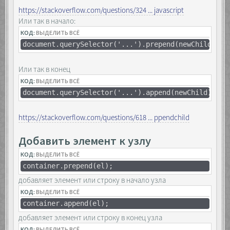
https://stackoverflow.com/questions/324 ... javascript
Или так в начало:
КОД:
ВЫДЕЛИТЬ ВСЁ
document.querySelector('...').prepend(newChild);
Или так в конец
КОД:
ВЫДЕЛИТЬ ВСЁ
document.querySelector('...').append(newChild);
https://stackoverflow.com/questions/618 ... ppendchild
Добавить элемент к узлу
КОД:
ВЫДЕЛИТЬ ВСЁ
container.prepend(el);
добавляет элемент или строку в начало узла
КОД:
ВЫДЕЛИТЬ ВСЁ
container.append(el);
добавляет элемент или строку в конец узла
КОД:
ВЫДЕЛИТЬ ВСЁ