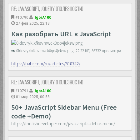
visibility: hidden;
Re: JavaScript, Jquery (полезности)
opacity: 0;
overflow-y: auto;
#10790
IgorA100
-ms-overflow-style: none;
27 фев 2025, 22:13
scrollbar-width: none;
}
Как разобрать URL в JavaScript
.layer::-webkit-scrollbar {
display: none;
0idqvryklxfkavmwck0qo4jeksw.png (22.22 КБ) 56732 просмотра
}
.layer.open {
https://habr.com/ru/articles/510742/
visibility: visible;
opacity: 1;
transition: all 0.3s linear;
Re: JavaScript, Jquery (полезности)
}
#10791
IgorA100
.container {
01 мар 2025, 00:58
max-width: 50%;
}
50+ JavaScript Sidebar Menu (Free
code +Demo)
.buttons {
text-align: center;
https://foolishdeveloper.com/javascript-sidebar-menu/
}
.buttons span {