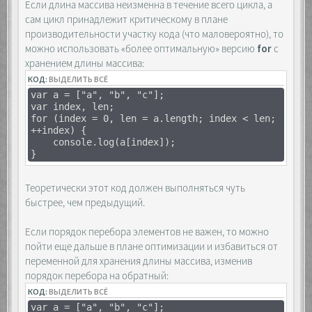
Если длина массива неизменна в течение всего цикла, а
сам цикл принадлежит критическому в плане
производительности участку кода (что маловероятно), то
можно использовать «более оптимальную» версию
for
с
хранением длины массива:
КОД:
ВЫДЕЛИТЬ ВСЁ
var a = ["a", "b", "c"];
var index, len;
for (index = 0, len = a.length; index < len;
++index) {
console.log(a[index]);
}
Теоретически этот код должен выполняться чуть
быстрее, чем предыдущий.
Если порядок перебора элементов не важен, то можно
пойти еще дальше в плане оптимизации и избавиться от
переменной для хранения длины массива, изменив
порядок перебора на обратный:
КОД:
ВЫДЕЛИТЬ ВСЁ
var a = ["a", "b", "c"];