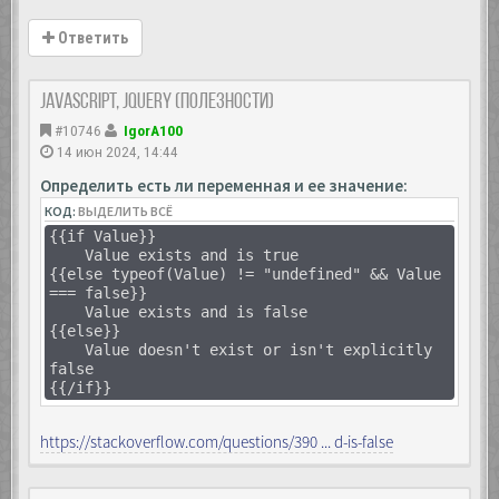
Ответить
JavaScript, Jquery (полезности)
#10746
IgorA100
14 июн 2024, 14:44
Определить есть ли переменная и ее значение:
КОД:
ВЫДЕЛИТЬ ВСЁ
{{if Value}}
Value exists and is true
{{else typeof(Value) != "undefined" && Value
=== false}}
Value exists and is false
{{else}}
Value doesn't exist or isn't explicitly
false
{{/if}}
https://stackoverflow.com/questions/390 ... d-is-false