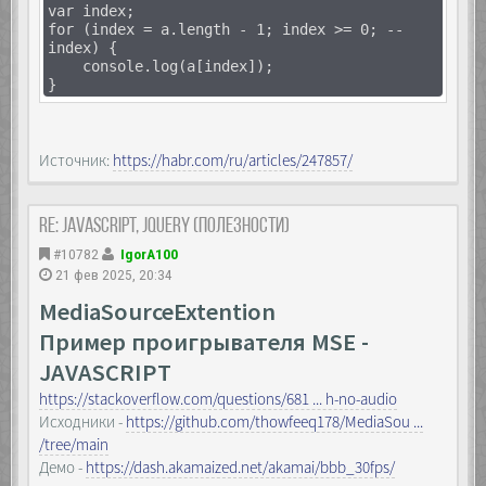
var index;
for (index = a.length - 1; index >= 0; --
index) {
console.log(a[index]);
}
Источник:
https://habr.com/ru/articles/247857/
Re: JavaScript, Jquery (полезности)
#10782
IgorA100
21 фев 2025, 20:34
MediaSourceExtention
Пример проигрывателя MSE -
JAVASCRIPT
https://stackoverflow.com/questions/681 ... h-no-audio
Исходники -
https://github.com/thowfeeq178/MediaSou ...
/tree/main
Демо -
https://dash.akamaized.net/akamai/bbb_30fps/