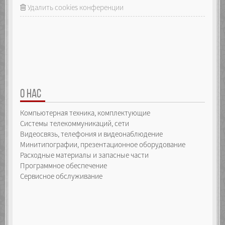
_array.push(arguments[i]);
Удалить cookies конференции
defineIndexProperty(index);
raiseEvent({
type: "itemadded",
index: index,
item: arguments[i]
});
}
return _array.length;
}
});
О НАС
Object.defineProperty(_self, "pop", {
Компьютерная техника, комплектующие
configurable: false,
enumerable: false,
Системы телекоммуникаций, сети
writable: false,
Видеосвязь, телефония и видеонаблюдение
value: function() {
Минитипографии, презентационное оборудование
if (_array.length > -1) {
Расходные материалы и запасные части
var index = _array.length - 1,
item = _array.pop();
Программное обеспечение
delete _self[index];
Сервисное обслуживание
raiseEvent({
type: "itemremoved",
index: index,
item: item
});
return item;