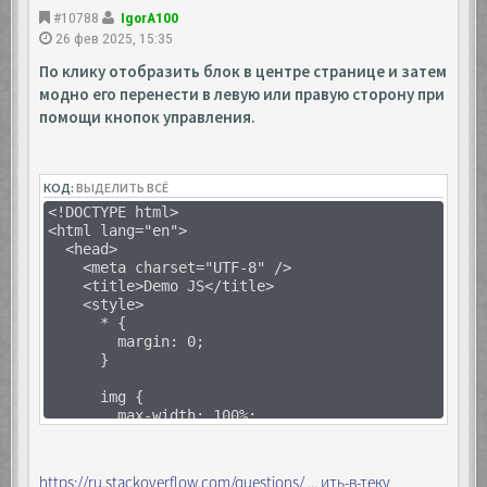
#10788
IgorA100
26 фев 2025, 15:35
По клику отобразить блок в центре странице и затем
модно его перенести в левую или правую сторону при
помощи кнопок управления.
КОД:
ВЫДЕЛИТЬ ВСЁ
<!DOCTYPE html>
<html lang="en">
<head>
<meta charset="UTF-8" />
<title>Demo JS</title>
<style>
* {
margin: 0;
}
img {
max-width: 100%;
height: auto;
}
https://ru.stackoverflow.com/questions/ ... ить-в-теку