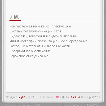
О НАС
Компьютерная техника, комплектующие
Системы телекоммуникаций, сети
Видеосвязь, телефония и видеонаблюдение
Минитипографии, презентационное оборудование
Расходные материалы и запасные части
Программное обеспечение
Сервисное обслуживание
Создано
-
Выполнено
и
by:
©SiteSplat 2013
phpBB
SiteSplat
Русская поддержка phpBB
- Часовой пояс:
UTC+03:00
-