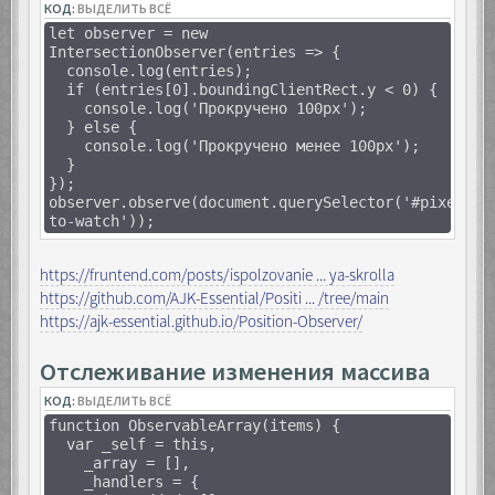
КОД:
ВЫДЕЛИТЬ ВСЁ
let observer = new
IntersectionObserver(entries => {
console.log(entries);
if (entries[0].boundingClientRect.y < 0) {
console.log('Прокручено 100px');
} else {
console.log('Прокручено менее 100px');
}
});
observer.observe(document.querySelector('#pixel-
to-watch'));
https://fruntend.com/posts/ispolzovanie ... ya-skrolla
https://github.com/AJK-Essential/Positi ... /tree/main
https://ajk-essential.github.io/Position-Observer/
Отслеживание изменения массива
КОД:
ВЫДЕЛИТЬ ВСЁ
function ObservableArray(items) {
var _self = this,
_array = [],
_handlers = {