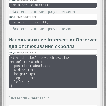
container.before(el);
добавляет элемент или строку перед узлом
КОД:
ВЫДЕЛИТЬ ВСЁ
container.after(el);
добавляет элемент или строку после узла
Использование IntersectionObserver
для отслеживания скролла
КОД:
ВЫДЕЛИТЬ ВСЁ
<div id="pixel-to-watch"></div>
#pixel-to-watch {
position: absolute;
width: 1px;
height: 1px;
top: 100px;
left: 0;
}
А вот как мы следим за ним: