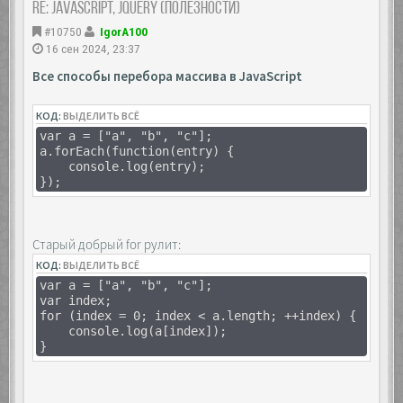
Re: JavaScript, Jquery (полезности)
#10750
IgorA100
16 сен 2024, 23:37
Все способы перебора массива в JavaScript
КОД:
ВЫДЕЛИТЬ ВСЁ
var a = ["a", "b", "c"];
a.forEach(function(entry) {
console.log(entry);
});
Старый добрый for рулит:
КОД:
ВЫДЕЛИТЬ ВСЁ
var a = ["a", "b", "c"];
var index;
for (index = 0; index < a.length; ++index) {
console.log(a[index]);
}