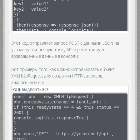
key1: 'value1',
container.prepend(el);
key2: 'value2'
layer.classList.add('open');
})
});
})
});
.then(response => response.json())
.then(data => console.log(data))
buttons.forEach(btn => {
.catch(error => console.error(error))
btn.addEventListener('click', e => {
let currentList =
Этот код отправляет запрос POST с данными JSON на
list[buttons.indexOf(e.target)];
указанную конечную точку API и регистрирует
layer.classList.remove('open');
возвращенные данные в консоли.
currentList.prepend(container.querySelector('img'
Вот примеры того, как можно использовать объект
// Сортировка, если нужно
XMLHttpRequest для создания HTTP-запросов,
аналогичных curl :
[...currentList.querySelectorAll('img')]
.sort((a, b) => a.dataset.order -
КОД:
ВЫДЕЛИТЬ ВСЁ
b.dataset.order)
const xhr = new XMLHttpRequest()
.forEach(el =>
xhr.onreadystatechange = function() {
currentList.appendChild(el));
if (this.readyState == 4 && this.status ==
});
200) {
});
console.log(this.responseText)
</script>
}
</body>
}
</html>
xhr.open('GET', 'https://yesno.wtf/api',
true)