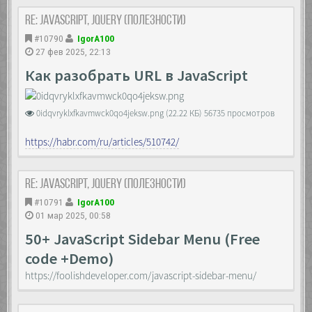
visibility: hidden;
Re: JavaScript, Jquery (полезности)
opacity: 0;
overflow-y: auto;
#10790
IgorA100
-ms-overflow-style: none;
27 фев 2025, 22:13
scrollbar-width: none;
}
Как разобрать URL в JavaScript
.layer::-webkit-scrollbar {
display: none;
0idqvryklxfkavmwck0qo4jeksw.png (22.22 КБ) 56735 просмотров
}
.layer.open {
https://habr.com/ru/articles/510742/
visibility: visible;
opacity: 1;
transition: all 0.3s linear;
Re: JavaScript, Jquery (полезности)
}
#10791
IgorA100
.container {
01 мар 2025, 00:58
max-width: 50%;
}
50+ JavaScript Sidebar Menu (Free
code +Demo)
.buttons {
text-align: center;
https://foolishdeveloper.com/javascript-sidebar-menu/
}
.buttons span {