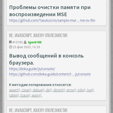
Проблемы очистки памяти при
воспроизведении MSE
https://github.com/TasukuUno/sample-mse ... me-ov-file
Re: JavaScript, Jquery (полезности)
#10785
IgorA100
25 фев 2025, 16:33
Вывод сообщений в консоль
браузера.
https://doka.guide/js/console/
https://github.com/doka-guide/content/t ... js/console
К методам логирования относятся:
assert(), clear(), debug(), dir(), dirxml(), error(), info(), log(),
table(), trace(), warn().
Re: JavaScript, Jquery (полезности)