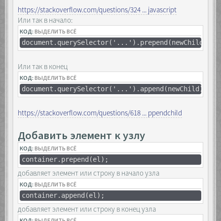
https://stackoverflow.com/questions/324 ... javascript
Или так в начало:
КОД:
ВЫДЕЛИТЬ ВСЁ
document.querySelector('...').prepend(newChild);
Или так в конец
КОД:
ВЫДЕЛИТЬ ВСЁ
document.querySelector('...').append(newChild);
https://stackoverflow.com/questions/618 ... ppendchild
Добавить элемент к узлу
КОД:
ВЫДЕЛИТЬ ВСЁ
container.prepend(el);
добавляет элемент или строку в начало узла
КОД:
ВЫДЕЛИТЬ ВСЁ
container.append(el);
добавляет элемент или строку в конец узла
КОД:
ВЫДЕЛИТЬ ВСЁ