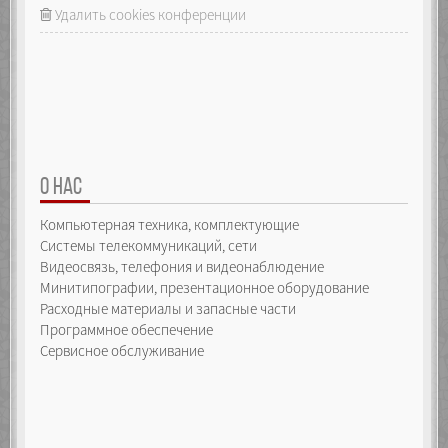
_array.push(arguments[i]);
Удалить cookies конференции
defineIndexProperty(index);
raiseEvent({
type: "itemadded",
index: index,
item: arguments[i]
});
}
return _array.length;
}
});
О НАС
Object.defineProperty(_self, "pop", {
Компьютерная техника, комплектующие
configurable: false,
enumerable: false,
Системы телекоммуникаций, сети
writable: false,
Видеосвязь, телефония и видеонаблюдение
value: function() {
Минитипографии, презентационное оборудование
if (_array.length > -1) {
Расходные материалы и запасные части
var index = _array.length - 1,
item = _array.pop();
Программное обеспечение
delete _self[index];
Сервисное обслуживание
raiseEvent({
type: "itemremoved",
index: index,
item: item
});
return item;