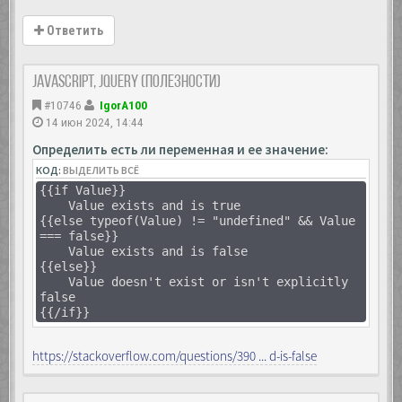
Ответить
JavaScript, Jquery (полезности)
#10746
IgorA100
14 июн 2024, 14:44
Определить есть ли переменная и ее значение:
КОД:
ВЫДЕЛИТЬ ВСЁ
{{if Value}}
Value exists and is true
{{else typeof(Value) != "undefined" && Value
=== false}}
Value exists and is false
{{else}}
Value doesn't exist or isn't explicitly
false
{{/if}}
https://stackoverflow.com/questions/390 ... d-is-false