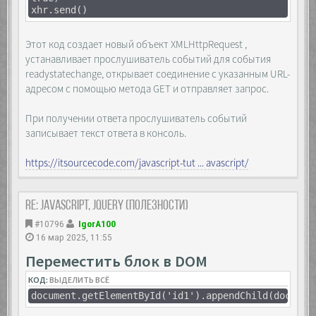
xhr.send()
Этот код создает новый объект XMLHttpRequest ,
устанавливает прослушиватель событий для события
readystatechange, открывает соединение с указанным URL-
адресом с помощью метода GET и отправляет запрос.
При получении ответа прослушиватель событий
записывает текст ответа в консоль.
https://itsourcecode.com/javascript-tut ... avascript/
Re: JavaScript, Jquery (полезности)
#10796
IgorA100
16 мар 2025, 11:55
Переместить блок в DOM
КОД:
ВЫДЕЛИТЬ ВСЁ
document.getElementById('id1').appendChild(documen