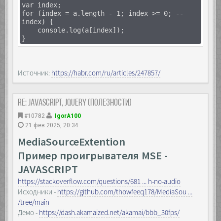
var index;
for (index = a.length - 1; index >= 0; --
index) {
console.log(a[index]);
}
Источник:
https://habr.com/ru/articles/247857/
Re: JavaScript, Jquery (полезности)
#10782
IgorA100
21 фев 2025, 20:34
MediaSourceExtention
Пример проигрывателя MSE -
JAVASCRIPT
https://stackoverflow.com/questions/681 ... h-no-audio
Исходники -
https://github.com/thowfeeq178/MediaSou ...
/tree/main
Демо -
https://dash.akamaized.net/akamai/bbb_30fps/