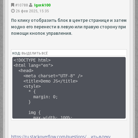
#10788
IgorA100
26 фев 2025, 15:35
По клику отобразить блок в центре странице и затем
модно его перенести в левую или правую сторону при
помощи кнопок управления.
КОД:
ВЫДЕЛИТЬ ВСЁ
<!DOCTYPE html>
<html lang="en">
<head>
<meta charset="UTF-8" />
<title>Demo JS</title>
<style>
* {
margin: 0;
}
img {
max-width: 100%;
height: auto;
}
https://ru.stackoverflow.com/questions/ ... ить-в-теку