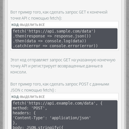
<div class="list"></div>
}
</div>
})
<div class="layer">
Вот пример того, как сделать запрос GET к конечной
const answer = await res.json()
<div class="container">
точке API с помощью fetch():
console.log(answer)
<div class="buttons">
})()
КОД:
ВЫДЕЛИТЬ ВСЁ
<span>&laquo;</span>
<span>&raquo;</span>
fetch('https://api.sample.com/data')
</div>
.then(response => response.json())
</div>
.then(data => console.log(data))
</div>
.catch(error => console.error(error))
Этот код отправляет запрос GET на указанную конечную
<script>
точку API и регистрирует возвращенные данные в
const list =
консоли.
[...document.querySelectorAll('.list')],
layer =
Вот пример того, как сделать запрос POST с данными
document.querySelector('.layer'),
container =
JSON с помощью fetch() :
document.querySelector('.container'),
КОД:
ВЫДЕЛИТЬ ВСЁ
buttons =
fetch('https://api.example.com/data', {
[...document.querySelectorAll('.buttons
method: 'POST',
span')];
headers: {
'Content-Type': 'application/json'
document.querySelectorAll('.wrapper
},
img').forEach(el => {
body: JSON.stringify({
el.addEventListener('click', e => {