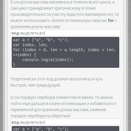
Если длина массива неизменна в течение всего цикла, а
сам цикл принадлежит критическому в плане
производительности участку кода (что маловероятно), то
можно использовать «более оптимальную» версию
for
с
хранением длины массива:
КОД:
ВЫДЕЛИТЬ ВСЁ
var a = ["a", "b", "c"];
var index, len;
for (index = 0, len = a.length; index < len;
++index) {
console.log(a[index]);
}
Теоретически этот код должен выполняться чуть
быстрее, чем предыдущий.
Если порядок перебора элементов не важен, то можно
пойти еще дальше в плане оптимизации и избавиться от
переменной для хранения длины массива, изменив
порядок перебора на обратный:
КОД:
ВЫДЕЛИТЬ ВСЁ
var a = ["a", "b", "c"];