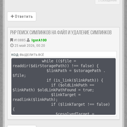
1 сообщение
Ответить
PHP Поиск симлинков на файл и удаление симлинков
#10885
IgorA100
25 май 2026, 00:20
КОД:
ВЫДЕЛИТЬ ВСЁ
while (($file =
readdir($dirStoragePath)) !== false) {
$linkPath = $storagePath .
$file;
if (is_link($linkPath)) {
if ($oldLinkPath ==
$linkPath) $oldLinkPathFound = true;
$linkTarget =
readlink($linkPath);
if ($linkTarget !== false)
{
$resolvedTarget =
$linkTarget;
if ($linkTarget !== '' &&