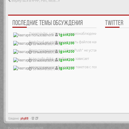
Вернуться в «PHP, Perl, WEB...»
ПОСЛЕДНИЕ ТЕМЫ ОБСУЖДЕНИЯ
TWITTER
Zoneminder, система для видеонаблюдения
IgorA100
Nextcloud не отображает часть файлов находящихся на сервер
IgorA100
22 июл 2026, 17:38
Предупреждение что "Client Push" не установлен, ре...
IgorA100
13 июл 2026, 23:55
Если sudo dpkg --configure -a зависает
IgorA100
25 июн 2026, 22:47
Автоматическое обновление пакетов с помощью unattended-up
IgorA100
13 июн 2026, 14:58
13 июн 2026, 12:39
Создано
phpBB
-
Русская поддержка phpBB