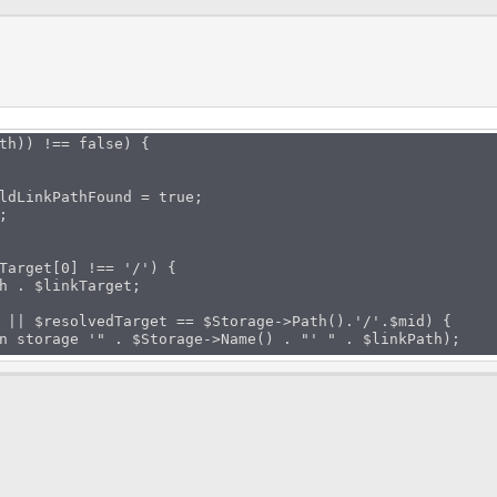
) !== false) {
kPathFound = true;
;
t[0] !== '/') {
linkTarget;
lvedTarget == $Storage->Path().'/'.$mid) {
'" . $Storage->Name() . "' " . $linkPath);