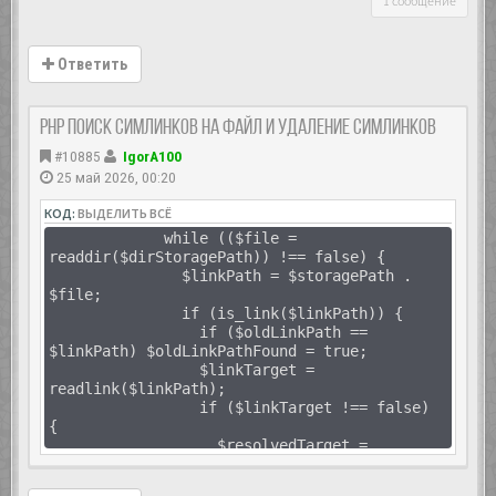
1 сообщение
Ответить
PHP Поиск симлинков на файл и удаление симлинков
#10885
IgorA100
25 май 2026, 00:20
КОД:
ВЫДЕЛИТЬ ВСЁ
while (($file =
readdir($dirStoragePath)) !== false) {
$linkPath = $storagePath .
$file;
if (is_link($linkPath)) {
if ($oldLinkPath ==
$linkPath) $oldLinkPathFound = true;
$linkTarget =
readlink($linkPath);
if ($linkTarget !== false)
{
$resolvedTarget =
$linkTarget;
if ($linkTarget !== '' &&