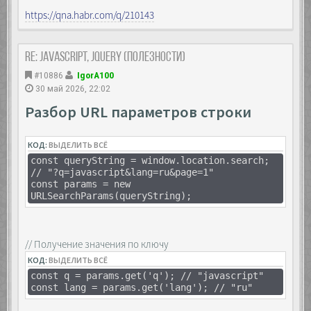
// позже, если надо, прекращаем наблюдение
https://qna.habr.com/q/210143
observer.disconnect();
Re: JavaScript, Jquery (полезности)
#10886
IgorA100
30 май 2026, 22:02
Разбор URL параметров строки
КОД:
ВЫДЕЛИТЬ ВСЁ
const queryString = window.location.search;
// "?q=javascript&lang=ru&page=1"
const params = new
URLSearchParams(queryString);
// Получение значения по ключу
КОД:
ВЫДЕЛИТЬ ВСЁ
const q = params.get('q'); // "javascript"
const lang = params.get('lang'); // "ru"