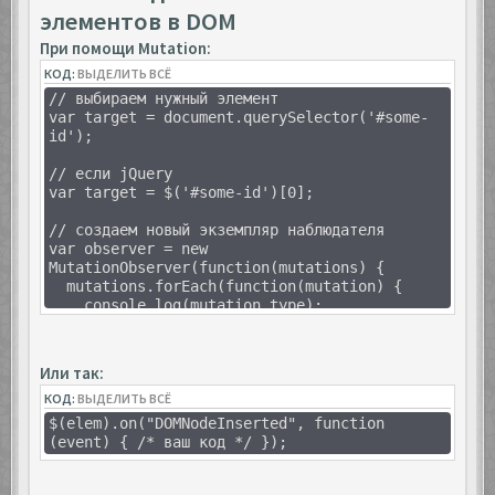
элементов в DOM
При помощи Mutation:
КОД:
ВЫДЕЛИТЬ ВСЁ
// выбираем нужный элемент
var target = document.querySelector('#some-
id');
// если jQuery
var target = $('#some-id')[0];
// создаем новый экземпляр наблюдателя
var observer = new
MutationObserver(function(mutations) {
mutations.forEach(function(mutation) {
console.log(mutation.type);
});
});
Или так:
// создаем конфигурации для наблюдателя
КОД:
var config = { attributes: true, childList:
ВЫДЕЛИТЬ ВСЁ
true, characterData: true };
$(elem).on("DOMNodeInserted", function
(event) { /* ваш код */ });
// запускаем механизм наблюдения
observer.observe(target, config);