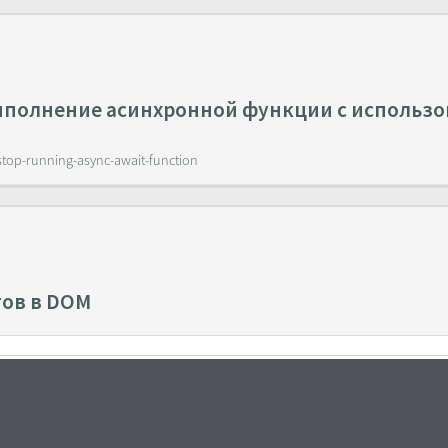
выполнение асинхронной функции с использ
stop-running-async-await-function
тов в DOM