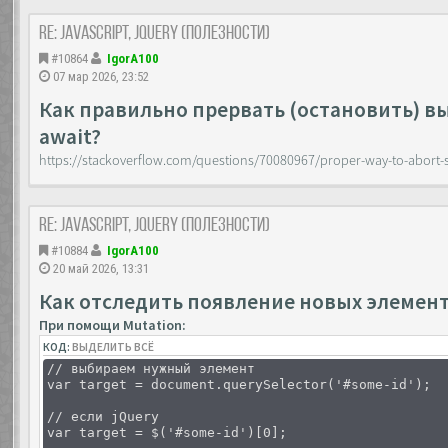
Re: JavaScript, Jquery (полезности)
#10864
IgorA100
07 мар 2026, 23:52
Как правильно прервать (остановить) 
await?
https://stackoverflow.com/questions/70080967/proper-way-to-abort-
Re: JavaScript, Jquery (полезности)
#10884
IgorA100
20 май 2026, 13:31
Как отследить появление новых элемен
При помощи Mutation:
КОД:
ВЫДЕЛИТЬ ВСЁ
// выбираем нужный элемент
var target = document.querySelector('#some-id');
// если jQuery
var target = $('#some-id')[0];