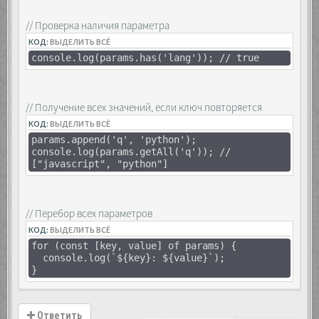
// Проверка наличия параметра
КОД:
ВЫДЕЛИТЬ ВСЁ
console.log(params.has('lang')); // true
// Получение всех значений, если ключ повторяется
КОД:
ВЫДЕЛИТЬ ВСЁ
params.append('q', 'python');
console.log(params.getAll('q')); //
["javascript", "python"]
// Перебор всех параметров
КОД:
ВЫДЕЛИТЬ ВСЁ
for (const [key, value] of params) {
console.log(`${key}: ${value}`);
}
Ответить