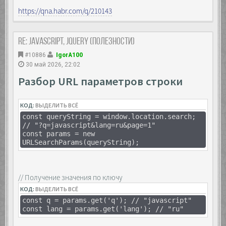
// позже, если надо, прекращаем наблюдение
https://qna.habr.com/q/210143
observer.disconnect();
Re: JavaScript, Jquery (полезности)
#10886
IgorA100
30 май 2026, 22:02
Разбор URL параметров строки
КОД:
ВЫДЕЛИТЬ ВСЁ
const queryString = window.location.search;
// "?q=javascript&lang=ru&page=1"
const params = new
URLSearchParams(queryString);
// Получение значения по ключу
КОД:
ВЫДЕЛИТЬ ВСЁ
const q = params.get('q'); // "javascript"
const lang = params.get('lang'); // "ru"