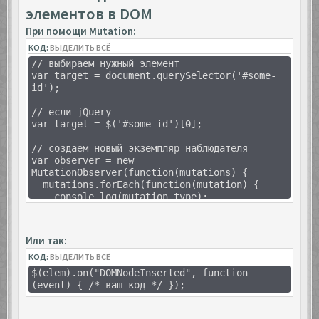
элементов в DOM
При помощи Mutation:
КОД:
ВЫДЕЛИТЬ ВСЁ
// выбираем нужный элемент
var target = document.querySelector('#some-
id');
// если jQuery
var target = $('#some-id')[0];
// создаем новый экземпляр наблюдателя
var observer = new
MutationObserver(function(mutations) {
mutations.forEach(function(mutation) {
console.log(mutation.type);
});
});
Или так:
// создаем конфигурации для наблюдателя
КОД:
var config = { attributes: true, childList:
ВЫДЕЛИТЬ ВСЁ
true, characterData: true };
$(elem).on("DOMNodeInserted", function
(event) { /* ваш код */ });
// запускаем механизм наблюдения
observer.observe(target, config);