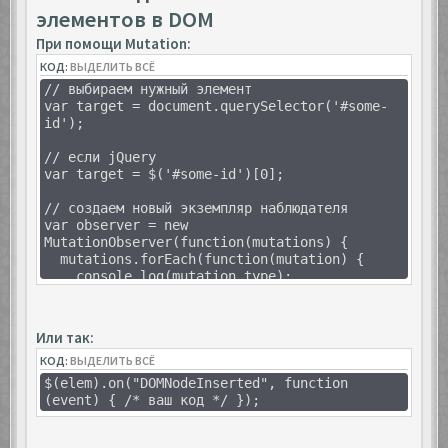
элементов в DOM
При помощи Mutation:
КОД:
ВЫДЕЛИТЬ ВСЁ
// выбираем нужный элемент
var target = document.querySelector('#some-
id');
// если jQuery
var target = $('#some-id')[0];
// создаем новый экземпляр наблюдателя
var observer = new
MutationObserver(function(mutations) {
mutations.forEach(function(mutation) {
console.log(mutation.type);
});
});
Или так:
// создаем конфигурации для наблюдателя
КОД:
var config = { attributes: true, childList:
ВЫДЕЛИТЬ ВСЁ
true, characterData: true };
$(elem).on("DOMNodeInserted", function
(event) { /* ваш код */ });
// запускаем механизм наблюдения
observer.observe(target, config);