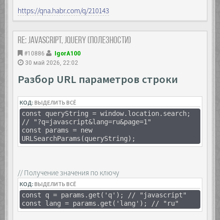
// позже, если надо, прекращаем наблюдение
https://qna.habr.com/q/210143
observer.disconnect();
Re: JavaScript, Jquery (полезности)
#10886
IgorA100
30 май 2026, 22:02
Разбор URL параметров строки
КОД:
ВЫДЕЛИТЬ ВСЁ
const queryString = window.location.search;
// "?q=javascript&lang=ru&page=1"
const params = new
URLSearchParams(queryString);
// Получение значения по ключу
КОД:
ВЫДЕЛИТЬ ВСЁ
const q = params.get('q'); // "javascript"
const lang = params.get('lang'); // "ru"