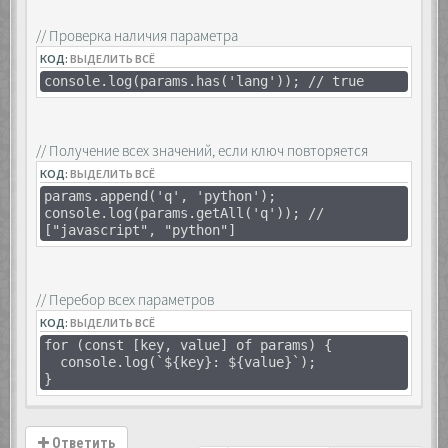
// Проверка наличия параметра
КОД:
ВЫДЕЛИТЬ ВСЁ
console.log(params.has('lang')); // true
// Получение всех значений, если ключ повторяется
КОД:
ВЫДЕЛИТЬ ВСЁ
params.append('q', 'python');
console.log(params.getAll('q')); //
["javascript", "python"]
// Перебор всех параметров
КОД:
ВЫДЕЛИТЬ ВСЁ
for (const [key, value] of params) {
console.log(`${key}: ${value}`);
}
Ответить