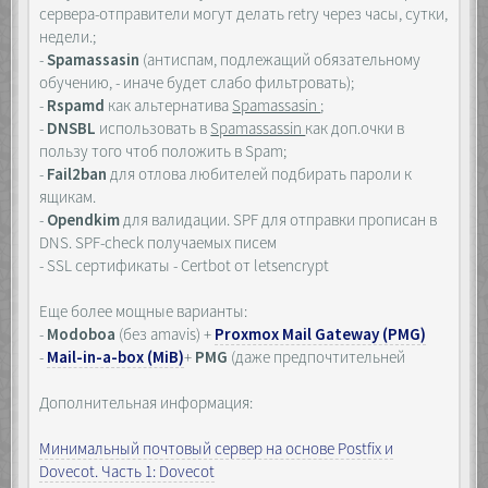
сервера-отправители могут делать retry через часы, сутки,
недели.;
-
Spamassasin
(антиспам, подлежащий обязательному
обучению, - иначе будет слабо фильтровать);
-
Rspamd
как альтернатива
Spamassasin
;
-
DNSBL
использовать в
Spamassassin
как доп.очки в
пользу того чтоб положить в Spam;
-
Fail2ban
для отлова любителей подбирать пароли к
ящикам.
-
Opendkim
для валидации. SPF для отправки прописан в
DNS. SPF-check получаемых писем
- SSL сертификаты - Certbot от letsencrypt
Еще более мощные варианты:
-
Modoboa
(без amavis) +
Proxmox Mail Gateway (PMG)
-
Mail-in-a-box (MiB)
+
PMG
(даже предпочтительней
Дополнительная информация:
Минимальный почтовый сервер на основе Postfix и
Dovecot. Часть 1: Dovecot