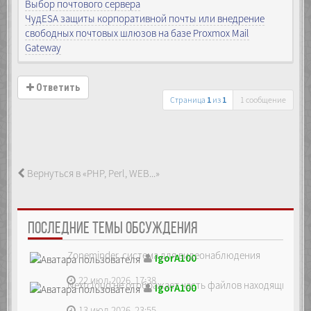
Выбор почтового сервера
ЧудESA защиты корпоративной почты или внедрение
свободных почтовых шлюзов на базе Proxmox Mail
Gateway
Ответить
Страница
1
из
1
1 сообщение
Вернуться в «PHP, Perl, WEB...»
ПОСЛЕДНИЕ ТЕМЫ ОБСУЖДЕНИЯ
Zoneminder, система для видеонаблюдения
IgorA100
22 июл 2026, 17:38
Nextcloud не отображает часть файлов находящихся на
IgorA100
13 июл 2026, 23:55