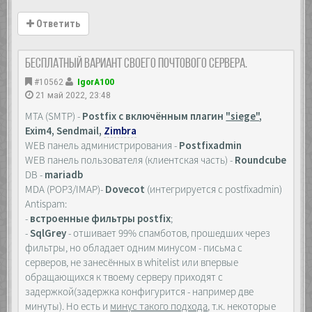
Ответить
Бесплатный вариант своего почтового сервера.
#10562
IgorA100
21 май 2022, 23:48
MTA (SMTP) -
Postfix с включённым плагин
"siege"
,
Exim4, Sendmail,
Zimbra
WEB панель администрирования -
Postfixadmin
WEB панель пользователя (клиентская часть) -
Roundcube
DB -
mariadb
MDA (POP3/IMAP)-
Dovecot
(интегрируется с postfixadmin)
Antispam:
-
встроенные фильтры postfix
;
-
SqlGrey
- отшивает 99% спамботов, прошедших через
фильтры, но обладает одним минусом - письма с
серверов, не занесённых в whitelist или впервые
обращающихся к твоему серверу приходят с
задержкой(задержка конфигурится - например две
минуты). Но есть и
минус такого подхода
, т.к. некоторые