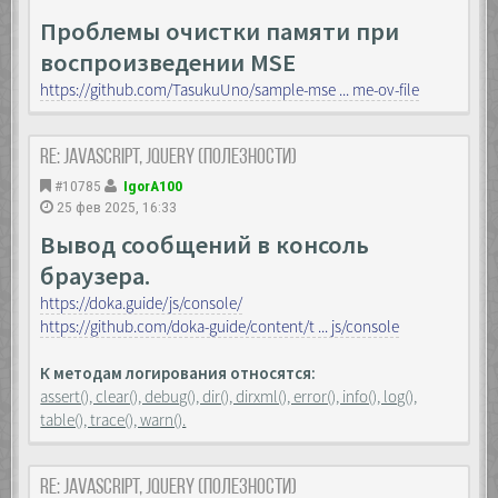
Проблемы очистки памяти при
воспроизведении MSE
https://github.com/TasukuUno/sample-mse ... me-ov-file
Re: JavaScript, Jquery (полезности)
#10785
IgorA100
25 фев 2025, 16:33
Вывод сообщений в консоль
браузера.
https://doka.guide/js/console/
https://github.com/doka-guide/content/t ... js/console
К методам логирования относятся:
assert(), clear(), debug(), dir(), dirxml(), error(), info(), log(),
table(), trace(), warn().
Re: JavaScript, Jquery (полезности)