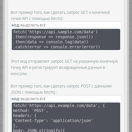
<div class="list"></div>
}
</div>
})
<div class="layer">
Вот пример того, как сделать запрос GET к конечной
const answer = await res.json()
<div class="container">
точке API с помощью fetch():
console.log(answer)
<div class="buttons">
})()
КОД:
ВЫДЕЛИТЬ ВСЁ
<span>&laquo;</span>
<span>&raquo;</span>
fetch('https://api.sample.com/data')
</div>
.then(response => response.json())
</div>
.then(data => console.log(data))
</div>
.catch(error => console.error(error))
Этот код отправляет запрос GET на указанную конечную
<script>
точку API и регистрирует возвращенные данные в
const list =
консоли.
[...document.querySelectorAll('.list')],
layer =
Вот пример того, как сделать запрос POST с данными
document.querySelector('.layer'),
container =
JSON с помощью fetch() :
document.querySelector('.container'),
КОД:
ВЫДЕЛИТЬ ВСЁ
buttons =
fetch('https://api.example.com/data', {
[...document.querySelectorAll('.buttons
method: 'POST',
span')];
headers: {
'Content-Type': 'application/json'
document.querySelectorAll('.wrapper
},
img').forEach(el => {
body: JSON.stringify({
el.addEventListener('click', e => {