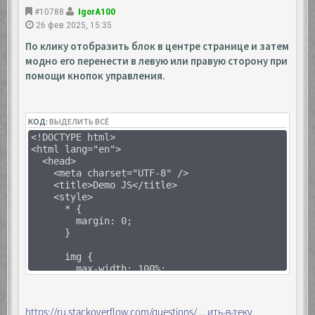
#10788
IgorA100
26 фев 2025, 15:35
По клику отобразить блок в центре странице и затем
модно его перенести в левую или правую сторону при
помощи кнопок управления.
КОД:
ВЫДЕЛИТЬ ВСЁ
<!DOCTYPE html>
<html lang="en">
<head>
<meta charset="UTF-8" />
<title>Demo JS</title>
<style>
* {
margin: 0;
}
img {
max-width: 100%;
height: auto;
}
https://ru.stackoverflow.com/questions/ ... ить-в-теку