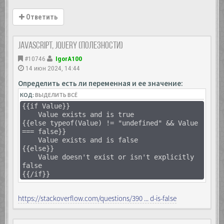
Ответить
JavaScript, Jquery (полезности)
#10746
IgorA100
14 июн 2024, 14:44
Определить есть ли переменная и ее значение:
КОД:
ВЫДЕЛИТЬ ВСЁ
{{if Value}}
Value exists and is true
{{else typeof(Value) != "undefined" && Value
=== false}}
Value exists and is false
{{else}}
Value doesn't exist or isn't explicitly
false
{{/if}}
https://stackoverflow.com/questions/390 ... d-is-false