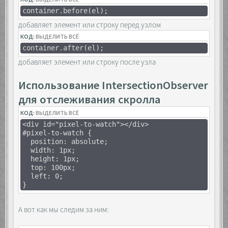
container.before(el);
добавляет элемент или строку перед узлом
КОД:
ВЫДЕЛИТЬ ВСЁ
container.after(el);
добавляет элемент или строку после узла
Использование IntersectionObserver
для отслеживания скролла
КОД:
ВЫДЕЛИТЬ ВСЁ
<div id="pixel-to-watch"></div>
#pixel-to-watch {
position: absolute;
width: 1px;
height: 1px;
top: 100px;
left: 0;
}
А вот как мы следим за ним: