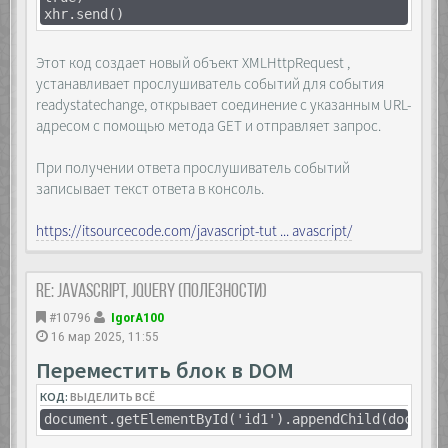
xhr.send()
Этот код создает новый объект XMLHttpRequest ,
устанавливает прослушиватель событий для события
readystatechange, открывает соединение с указанным URL-
адресом с помощью метода GET и отправляет запрос.
При получении ответа прослушиватель событий
записывает текст ответа в консоль.
https://itsourcecode.com/javascript-tut ... avascript/
Re: JavaScript, Jquery (полезности)
#10796
IgorA100
16 мар 2025, 11:55
Переместить блок в DOM
КОД:
ВЫДЕЛИТЬ ВСЁ
document.getElementById('id1').appendChild(documen