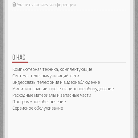
_array.push(arguments[i]);
Удалить cookies конференции
defineIndexProperty(index);
raiseEvent({
type: "itemadded",
index: index,
item: arguments[i]
});
}
return _array.length;
}
});
О НАС
Object.defineProperty(_self, "pop", {
Компьютерная техника, комплектующие
configurable: false,
enumerable: false,
Системы телекоммуникаций, сети
writable: false,
Видеосвязь, телефония и видеонаблюдение
value: function() {
Минитипографии, презентационное оборудование
if (_array.length > -1) {
Расходные материалы и запасные части
var index = _array.length - 1,
item = _array.pop();
Программное обеспечение
delete _self[index];
Сервисное обслуживание
raiseEvent({
type: "itemremoved",
index: index,
item: item
});
return item;