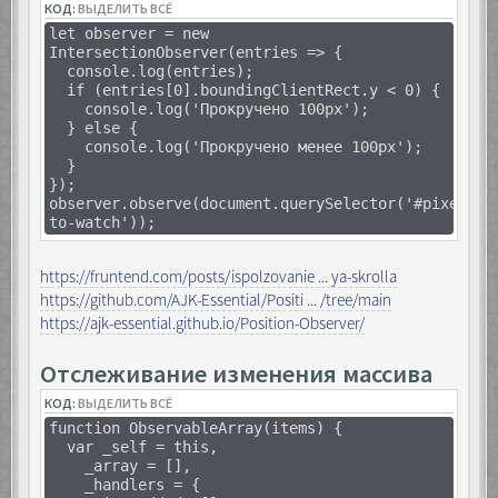
КОД:
ВЫДЕЛИТЬ ВСЁ
let observer = new
IntersectionObserver(entries => {
console.log(entries);
if (entries[0].boundingClientRect.y < 0) {
console.log('Прокручено 100px');
} else {
console.log('Прокручено менее 100px');
}
});
observer.observe(document.querySelector('#pixel-
to-watch'));
https://fruntend.com/posts/ispolzovanie ... ya-skrolla
https://github.com/AJK-Essential/Positi ... /tree/main
https://ajk-essential.github.io/Position-Observer/
Отслеживание изменения массива
КОД:
ВЫДЕЛИТЬ ВСЁ
function ObservableArray(items) {
var _self = this,
_array = [],
_handlers = {