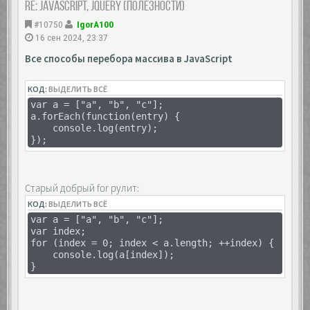
Re: JavaScript, Jquery (полезности)
#10750
IgorA100
16 сен 2024, 23:37
Все способы перебора массива в JavaScript
КОД:
ВЫДЕЛИТЬ ВСЁ
var a = ["a", "b", "c"];
a.forEach(function(entry) {
console.log(entry);
});
Старый добрый for рулит:
КОД:
ВЫДЕЛИТЬ ВСЁ
var a = ["a", "b", "c"];
var index;
for (index = 0; index < a.length; ++index) {
console.log(a[index]);
}