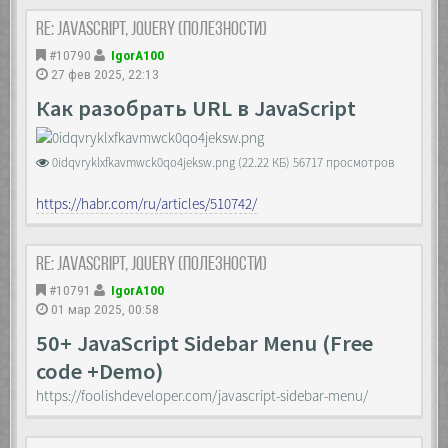
visibility: hidden;
Re: JavaScript, Jquery (полезности)
opacity: 0;
overflow-y: auto;
#10790
IgorA100
-ms-overflow-style: none;
27 фев 2025, 22:13
scrollbar-width: none;
}
Как разобрать URL в JavaScript
.layer::-webkit-scrollbar {
display: none;
0idqvryklxfkavmwck0qo4jeksw.png (22.22 КБ) 56717 просмотров
}
.layer.open {
https://habr.com/ru/articles/510742/
visibility: visible;
opacity: 1;
transition: all 0.3s linear;
Re: JavaScript, Jquery (полезности)
}
#10791
IgorA100
.container {
01 мар 2025, 00:58
max-width: 50%;
}
50+ JavaScript Sidebar Menu (Free
code +Demo)
.buttons {
text-align: center;
https://foolishdeveloper.com/javascript-sidebar-menu/
}
.buttons span {