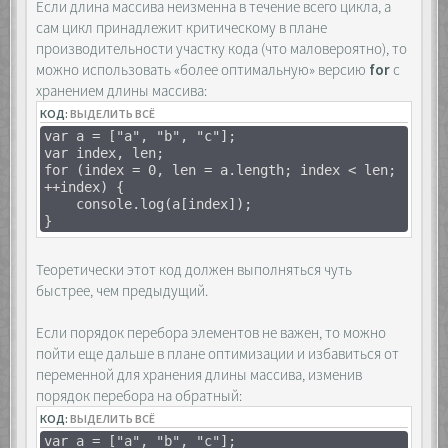
Если длина массива неизменна в течение всего цикла, а
сам цикл принадлежит критическому в плане
производительности участку кода (что маловероятно), то
можно использовать «более оптимальную» версию
for
с
хранением длины массива:
КОД:
ВЫДЕЛИТЬ ВСЁ
var a = ["a", "b", "c"];
var index, len;
for (index = 0, len = a.length; index < len;
++index) {
console.log(a[index]);
}
Теоретически этот код должен выполняться чуть
быстрее, чем предыдущий.
Если порядок перебора элементов не важен, то можно
пойти еще дальше в плане оптимизации и избавиться от
переменной для хранения длины массива, изменив
порядок перебора на обратный:
КОД:
ВЫДЕЛИТЬ ВСЁ
var a = ["a", "b", "c"];