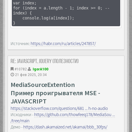
var index;
for (index = a.length - 1; index >= 0; --
index) {
console.log(a[index]);
}
Источник:
https://habr.com/ru/articles/247857/
Re: JavaScript, Jquery (полезности)
#10782
IgorA100
21 фев 2025, 20:34
MediaSourceExtention
Пример проигрывателя MSE -
JAVASCRIPT
https://stackoverflow.com/questions/681 ... h-no-audio
Исходники -
https://github.com/thowfeeq178/MediaSou ...
/tree/main
Демо -
https://dash.akamaized.net/akamai/bbb_30fps/