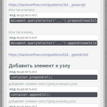
https://stackoverflow.com/questions/324 ... javascript
Или так в начало:
КОД:
ВЫДЕЛИТЬ ВСЁ
document.querySelector('...').prepend(newChild);
Или так в конец
КОД:
ВЫДЕЛИТЬ ВСЁ
document.querySelector('...').append(newChild);
https://stackoverflow.com/questions/618 ... ppendchild
Добавить элемент к узлу
КОД:
ВЫДЕЛИТЬ ВСЁ
container.prepend(el);
добавляет элемент или строку в начало узла
КОД:
ВЫДЕЛИТЬ ВСЁ
container.append(el);
добавляет элемент или строку в конец узла
КОД:
ВЫДЕЛИТЬ ВСЁ