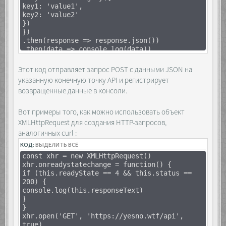
key1: 'value1',
container.prepend(el);
key2: 'value2'
layer.classList.add('open');
})
});
})
});
.then(response => response.json())
.then(data => console.log(data))
buttons.forEach(btn => {
.catch(error => console.error(error))
btn.addEventListener('click', e => {
let currentList =
Этот код отправляет запрос POST с данными JSON на
list[buttons.indexOf(e.target)];
указанную конечную точку API и регистрирует
layer.classList.remove('open');
возвращенные данные в консоли.
currentList.prepend(container.querySelector('img'
Вот примеры того, как можно использовать объект
// Сортировка, если нужно
XMLHttpRequest для создания HTTP-запросов,
аналогичных curl :
[...currentList.querySelectorAll('img')]
.sort((a, b) => a.dataset.order -
КОД:
ВЫДЕЛИТЬ ВСЁ
b.dataset.order)
const xhr = new XMLHttpRequest()
.forEach(el =>
xhr.onreadystatechange = function() {
currentList.appendChild(el));
if (this.readyState == 4 && this.status ==
});
200) {
});
console.log(this.responseText)
</script>
}
</body>
}
</html>
xhr.open('GET', 'https://yesno.wtf/api',
true)