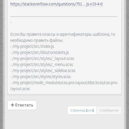
https://stackoverflow.com/questions/751 ... js-v19-4-0
---------------------------------------------------------------------------------------------
-
Если Вы правите классы и идентификаторы шаблона, то
необходимо править файлы:
- /my-project/src/index.js
- /my-project/src/libs/constants.js
- /my-project/src/styles/_layout.scss
- /my-project/src/styles/_menu.scss
- /my-project/src/styles/_sidebar.scss
- /my-project/src/styles/styles.scss
- /my-project/node_modules/css-pro-layout/dist/scss/css-pro-
layout.scss
Ответить
Страница
1
из
1
1 сообщение