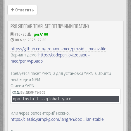
Ответить
Pro sidebar template (отличный плагин)
#10795
IgorA100
08 мар 2025, 22:30
https://github.com/azouaoui-med/pro-sid ... me-ov-file
Вариант демо:
https://codepen.io/azouaoui-
med/pen/wpBadb
Требуется пакет YARN, а для установки YARN в Ubuntu
необходим NPM
Ставим YARN:
КОД:
ВЫДЕЛИТЬ ВСЁ
npm install --global yarn
Или через репозиторий можно.
https://classic.yarnpkg.com/lang/en/doc ... ian-stable