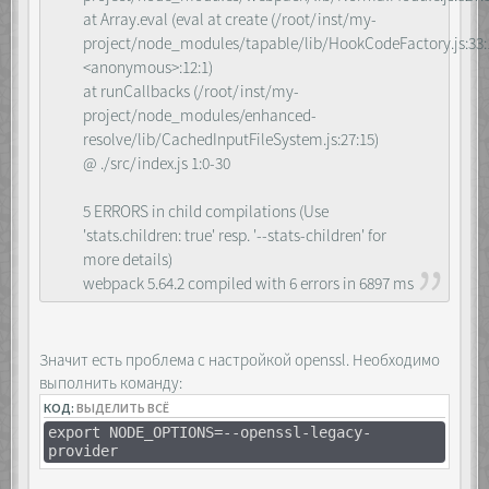
at Array.eval (eval at create (/root/inst/my-
project/node_modules/tapable/lib/HookCodeFactory.js:33:1
<anonymous>:12:1)
at runCallbacks (/root/inst/my-
project/node_modules/enhanced-
resolve/lib/CachedInputFileSystem.js:27:15)
@ ./src/index.js 1:0-30
5 ERRORS in child compilations (Use
'stats.children: true' resp. '--stats-children' for
more details)
webpack 5.64.2 compiled with 6 errors in 6897 ms
Значит есть проблема с настройкой openssl. Необходимо
выполнить команду:
КОД:
ВЫДЕЛИТЬ ВСЁ
export NODE_OPTIONS=--openssl-legacy-
provider