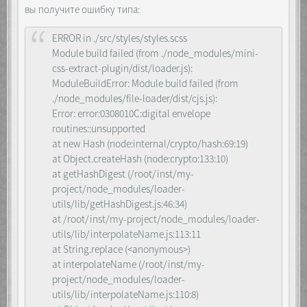
вы получите ошибку типа:
ERROR in ./src/styles/styles.scss
Module build failed (from ./node_modules/mini-
css-extract-plugin/dist/loader.js):
ModuleBuildError: Module build failed (from
./node_modules/file-loader/dist/cjs.js):
Error: error:0308010C:digital envelope
routines::unsupported
at new Hash (node:internal/crypto/hash:69:19)
at Object.createHash (node:crypto:133:10)
at getHashDigest (/root/inst/my-
project/node_modules/loader-
utils/lib/getHashDigest.js:46:34)
at /root/inst/my-project/node_modules/loader-
utils/lib/interpolateName.js:113:11
at String.replace (<anonymous>)
at interpolateName (/root/inst/my-
project/node_modules/loader-
utils/lib/interpolateName.js:110:8)