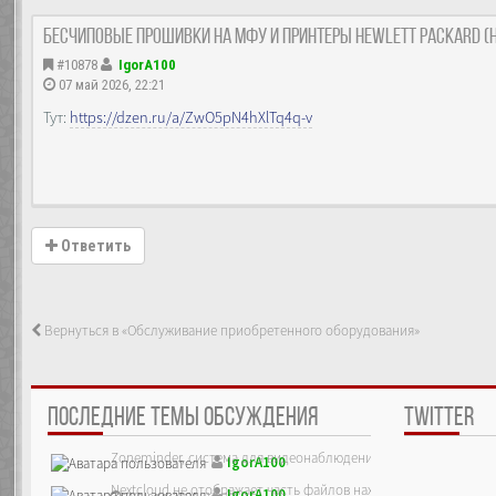
Бесчиповые прошивки на МФУ и принтеры Hewlett Packard (н
#10878
IgorA100
07 май 2026, 22:21
Тут:
https://dzen.ru/a/ZwO5pN4hXlTq4q-v
Ответить
Вернуться в «Обслуживание приобретенного оборудования»
ПОСЛЕДНИЕ ТЕМЫ ОБСУЖДЕНИЯ
TWITTER
Zoneminder, система для видеонаблюдения
IgorA100
Nextcloud не отображает часть файлов находящихся на сервер
IgorA100