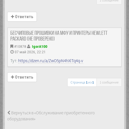
1 сообщение
Ответить
Бесчиповые прошивки на МФУ и принтеры Hewlett
Packard (не проверено)
#10878
IgorA100
07 май 2026, 22:21
Тут:
https://dzen.ru/a/ZwO5pN4hXlTq4q-v
Ответить
Страница
1
из
1
1 сообщение
Вернуться в «Обслуживание приобретенного
оборудования»