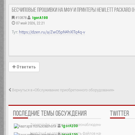
Бесчиповые прошивки на МФУ и принтеры Hewlett Packard (н
#10878
IgorA100
07 май 2026, 22:21
Тут:
https://dzen.ru/a/ZwO5pN4hXlTq4q-v
Ответить
Вернуться в «Обслуживание приобретенного оборудования»
ПОСЛЕДНИЕ ТЕМЫ ОБСУЖДЕНИЯ
TWITTER
Zoneminder, система для видеонаблюдения
IgorA100
Nextcloud не отображает часть файлов находящихся на сервер
IgorA100