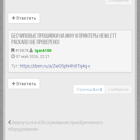
1 сообщение
Ответить
Бесчиповые прошивки на МФУ и принтеры Hewlett
Packard (не проверено)
#10878
IgorA100
07 май 2026, 22:21
Тут:
https://dzen.ru/a/ZwO5pN4hXlTq4q-v
Ответить
Страница
1
из
1
1 сообщение
Вернуться в «Обслуживание приобретенного
оборудования»