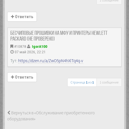
1 сообщение
Ответить
Бесчиповые прошивки на МФУ и принтеры Hewlett
Packard (не проверено)
#10878
IgorA100
07 май 2026, 22:21
Тут:
https://dzen.ru/a/ZwO5pN4hXlTq4q-v
Ответить
Страница
1
из
1
1 сообщение
Вернуться в «Обслуживание приобретенного
оборудования»