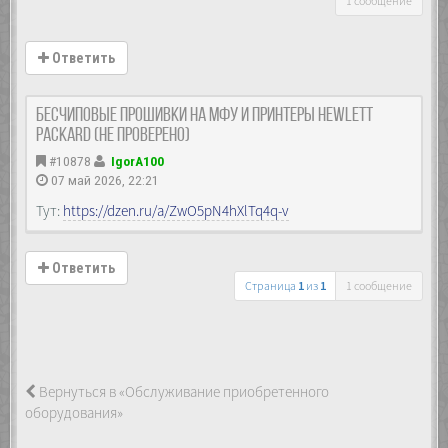
1 сообщение
Ответить
Бесчиповые прошивки на МФУ и принтеры Hewlett
Packard (не проверено)
#10878
IgorA100
07 май 2026, 22:21
Тут:
https://dzen.ru/a/ZwO5pN4hXlTq4q-v
Ответить
Страница
1
из
1
1 сообщение
Вернуться в «Обслуживание приобретенного
оборудования»