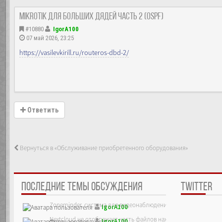
MikroTik Для больших дядей часть 2 (OSPF)
#10880
IgorA100
07 май 2026, 23:25
https://vasilevkirill.ru/routeros-dbd-2/
Ответить
Вернуться в «Обслуживание приобретенного оборудования»
ПОСЛЕДНИЕ ТЕМЫ ОБСУЖДЕНИЯ
TWITTER
Zoneminder, система для видеонаблюдения
IgorA100
Nextcloud не отображает часть файлов находящихся на сервер
IgorA100